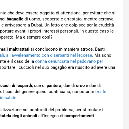
te che deve essere oggetto di attenzione, per evitare che si
 nel
bagaglio
di uomo, scoperto e arrestato, mentre cercava
 e arrivassero a Dubai. Un fatto che colpisce per la crudeltà
 portare avanti i propri interessi personali. In questo caso le
o operato. Ma è sempre così?
mali maltrattati
si concludono in maniera atroce. Basti
li, all’avvelenamento con diserbanti nel leccese
. Ma sono
nte è il caso della
donna denunciata nel padovano per
portare i cuccioli nel suo bagaglio era riuscito ad avere una
ccioli di leopardi
, due di
pantera
, due di
orso
e due di
. I casi del genere quindi continuano, nonostante
ora le
iù salate
.
ilizzazione nei confronti del problema, per stimolare il
a
tutela degli animali
all’insegna di
comportamenti