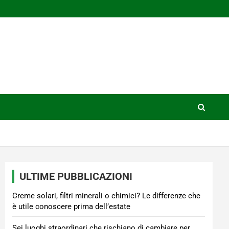
ULTIME PUBBLICAZIONI
Creme solari, filtri minerali o chimici? Le differenze che
è utile conoscere prima dell’estate
Sei luoghi straordinari che rischiano di cambiare per