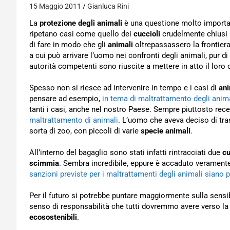
15 Maggio 2011
Gianluca Rini
La
protezione degli animali
è una questione molto importan
ripetano casi come quello dei
cuccioli
crudelmente chiusi
di fare in modo che gli
animali
oltrepassassero la frontiera
a cui può arrivare l’uomo nei confronti degli animali, pur di
autorità competenti sono riuscite a mettere in atto il lor
Spesso non si riesce ad intervenire in tempo e i casi di
ani
pensare ad esempio,
in tema di maltrattamento degli anima
tanti i casi, anche nel nostro Paese. Sempre piuttosto rece
maltrattamento di animali
. L’uomo che aveva deciso di tras
sorta di zoo, con piccoli di varie
specie animali
.
All’interno del bagaglio sono stati infatti rintracciati due
cu
scimmia
. Sembra incredibile, eppure è accaduto veramente
sanzioni previste per i maltrattamenti degli animali siano p
Per il futuro si potrebbe puntare maggiormente sulla sensib
senso di responsabilità che tutti dovremmo avere verso l
ecosostenibili
.