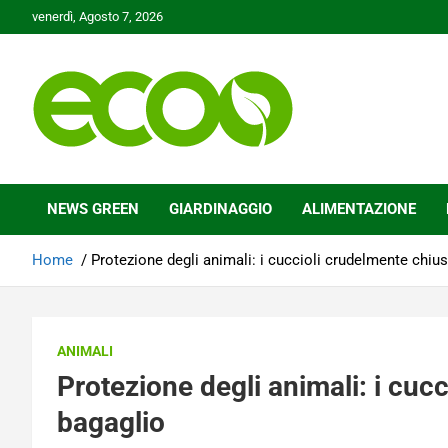
Skip
venerdì, Agosto 7, 2026
to
content
Tutelare il nostro Pianeta è la nostra priorità
Ecoo.it
NEWS GREEN
GIARDINAGGIO
ALIMENTAZIONE
Home
Protezione degli animali: i cuccioli crudelmente chius
ANIMALI
Protezione degli animali: i cuc
bagaglio