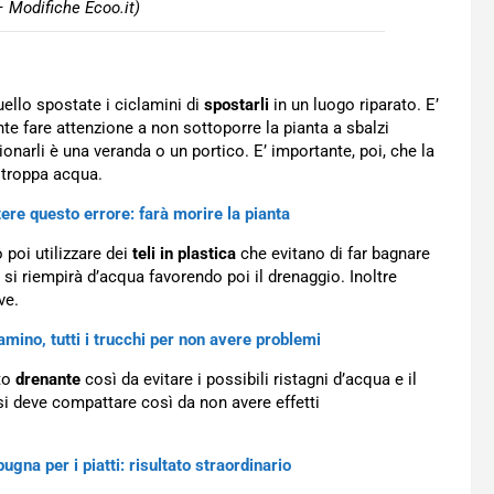
 Modifiche Ecoo.it)
ello spostate i ciclamini di
spostarli
in un luogo riparato. E’
te fare attenzione a non sottoporre la pianta a sbalzi
onarli è una veranda o un portico. E’ importante, poi, che la
 troppa acqua.
re questo errore: farà morire la pianta
 poi utilizzare dei
teli in plastica
che evitano di far bagnare
n si riempirà d’acqua favorendo poi il drenaggio. Inoltre
ve.
amino, tutti i trucchi per non avere problemi
lto
drenante
così da evitare i possibili ristagni d’acqua e il
si deve compattare così da non avere effetti
pugna per i piatti: risultato straordinario