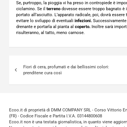
Se, purtroppo, la pioggia vi ha preso in contropiede è impo
ciclamino. Se il
terreno
dovesse essere troppo bagnato è i
portato all’asciutto. L’apparato radicale, poi, dovrà essere 
evitare lo sviluppo di eventuali
infezioni.
Successivamente s
drenante e portarla al pianta al
coperto.
Inoltre sarà import
risulteranno, al tatto, meno carnose.
Navigazione
Fiori di cera, profumati e dai bellissimi colori:
articoli
prenditene cura così
Ecoo.it di proprietà di DMM COMPANY SRL - Corso Vittorio Ema
(FR) - Codice Fiscale e Partita I.V.A. 03144800608
Ecoo.it non è una testata giornalistica, in quanto viene aggior