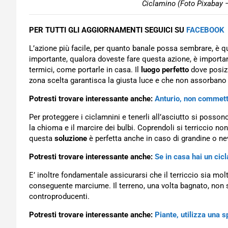
Ciclamino (Foto Pixabay –
PER TUTTI GLI AGGIORNAMENTI SEGUICI SU
FACEBOOK
L’azione più facile, per quanto banale possa sembrare, è qu
importante, qualora doveste fare questa azione, è importan
termici, come portarle in casa. Il
luogo perfetto
dove posizi
zona scelta garantisca la giusta luce e che non assorbano
Potresti trovare interessante anche:
Anturio, non commette
Per proteggere i ciclamnini e tenerli all’asciutto si possono
la chioma e il marcire dei bulbi. Coprendoli si terriccio no
questa
soluzione
è perfetta anche in caso di grandine o ne
Potresti trovare interessante anche:
Se in casa hai un cicl
E’ inoltre fondamentale assicurarsi che il terriccio sia mo
conseguente marciume. Il terreno, una volta bagnato, non 
controproducenti.
Potresti trovare interessante anche:
Piante, utilizza una s