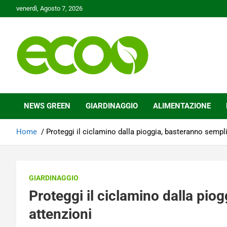
Skip
venerdì, Agosto 7, 2026
to
content
Tutelare il nostro Pianeta è la nostra priorità
Ecoo.it
NEWS GREEN
GIARDINAGGIO
ALIMENTAZIONE
Home
Proteggi il ciclamino dalla pioggia, basteranno sempli
GIARDINAGGIO
Proteggi il ciclamino dalla pio
attenzioni