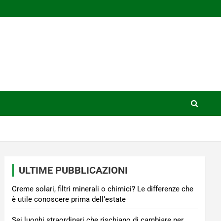
ULTIME PUBBLICAZIONI
Creme solari, filtri minerali o chimici? Le differenze che
è utile conoscere prima dell’estate
Sei luoghi straordinari che rischiano di cambiare per