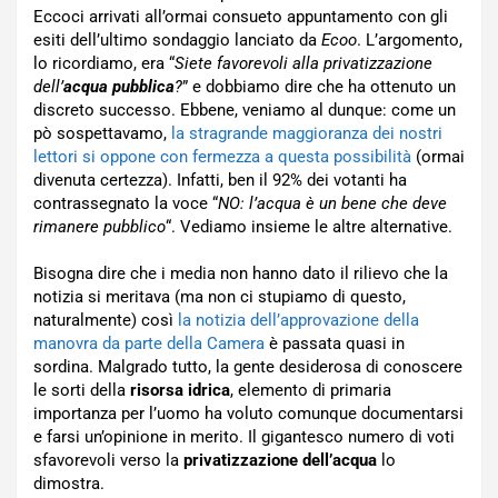
Eccoci arrivati all’ormai consueto appuntamento con gli
esiti dell’ultimo sondaggio lanciato da
Ecoo
. L’argomento,
lo ricordiamo, era “
Siete favorevoli alla privatizzazione
dell’
acqua pubblica
?
” e dobbiamo dire che ha ottenuto un
discreto successo. Ebbene, veniamo al dunque: come un
pò sospettavamo,
la stragrande maggioranza dei nostri
lettori si oppone con fermezza a questa possibilità
(ormai
divenuta certezza). Infatti, ben il 92% dei votanti ha
contrassegnato la voce “
NO: l’acqua è un bene che deve
rimanere pubblico
“. Vediamo insieme le altre alternative.
Bisogna dire che i media non hanno dato il rilievo che la
notizia si meritava (ma non ci stupiamo di questo,
naturalmente) così
la notizia dell’approvazione della
manovra da parte della Camera
è passata quasi in
sordina. Malgrado tutto, la gente desiderosa di conoscere
le sorti della
risorsa idrica
, elemento di primaria
importanza per l’uomo ha voluto comunque documentarsi
e farsi un’opinione in merito. Il gigantesco numero di voti
sfavorevoli verso la
privatizzazione dell’acqua
lo
dimostra.