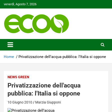
Skip
venerdì, Agosto 7, 2026
to
content
Tutelare il nostro Pianeta è la nostra priorità
Ecoo.it
Home
Privatizzazione dell'acqua pubblica: l'Italia si oppone
NEWS GREEN
Privatizzazione dell'acqua
pubblica: l'Italia si oppone
10 Giugno 2010
Marzia Giupponi