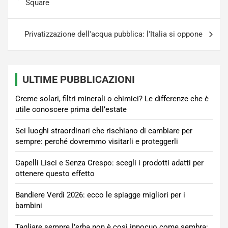
articoli
Square
Privatizzazione dell'acqua pubblica: l'Italia si oppone
ULTIME PUBBLICAZIONI
Creme solari, filtri minerali o chimici? Le differenze che è
utile conoscere prima dell’estate
Sei luoghi straordinari che rischiano di cambiare per
sempre: perché dovremmo visitarli e proteggerli
Capelli Lisci e Senza Crespo: scegli i prodotti adatti per
ottenere questo effetto
Bandiere Verdi 2026: ecco le spiagge migliori per i
bambini
Tagliare sempre l’erba non è così innocuo come sembra: