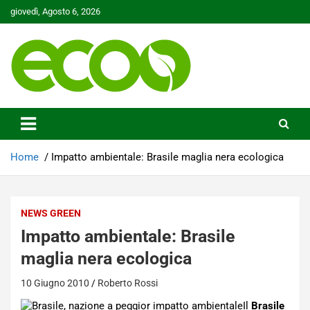
Skip
giovedì, Agosto 6, 2026
to
content
Tutelare il nostro Pianeta è la nostra priorità
Ecoo.it
Home
Impatto ambientale: Brasile maglia nera ecologica
NEWS GREEN
Impatto ambientale: Brasile
maglia nera ecologica
10 Giugno 2010
Roberto Rossi
Il
Brasile