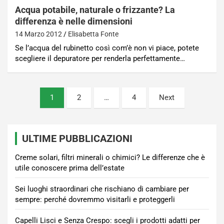
Acqua potabile, naturale o frizzante? La
differenza è nelle dimensioni
14 Marzo 2012
Elisabetta Fonte
Se l’acqua del rubinetto così com’è non vi piace, potete
scegliere il depuratore per renderla perfettamente…
Paginazione
1
2
…
4
Next
degli
articoli
ULTIME PUBBLICAZIONI
Creme solari, filtri minerali o chimici? Le differenze che è
utile conoscere prima dell’estate
Sei luoghi straordinari che rischiano di cambiare per
sempre: perché dovremmo visitarli e proteggerli
Capelli Lisci e Senza Crespo: scegli i prodotti adatti per