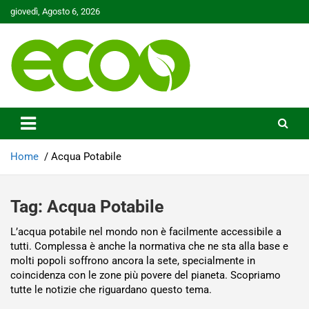
Skip
giovedì, Agosto 6, 2026
to
content
Tutelare il nostro Pianeta è la nostra priorità
Ecoo.it
Home
Acqua Potabile
Tag:
Acqua Potabile
L’acqua potabile nel mondo non è facilmente accessibile a
tutti. Complessa è anche la normativa che ne sta alla base e
molti popoli soffrono ancora la sete, specialmente in
coincidenza con le zone più povere del pianeta. Scopriamo
tutte le notizie che riguardano questo tema.