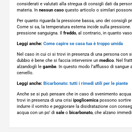
considerati e valutati alla stregua di consigli dati da per
materia. In
nessun caso
questo articolo o similari possono
Per quanto riguarda la pressione bassa, uno dei consigli pr
Come si sa, la temperatura esterna incide sulla pressione. 
pressione sanguigna. Il
freddo
, al contrario, in quanto vaso
Leggi anche:
Come capire se casa tua è troppo umida
Nel caso in cui ci si trovi in presenza di una persona con
dubbio è bene che si faccia intervenire un
medico
. Nel fra
alzandogli le
gambe
. In questo modo l’afflusso di sangue a
cervello.
Leggi anche:
Bicarbonato: tutti i rimedi utili per le piante
Anche se si può pensare che in caso di svenimento acqua e
trovi in presenza di una crisi
ipoglicemica
possono sortire l
indurre il vomito e peggiorare la disidratazione con cons
acqua con un po’ di
sale
o
bicarbonato
, che alzano immedi