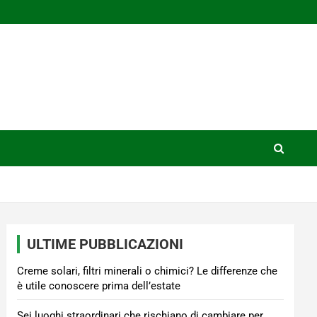
ULTIME PUBBLICAZIONI
Creme solari, filtri minerali o chimici? Le differenze che
è utile conoscere prima dell’estate
Sei luoghi straordinari che rischiano di cambiare per