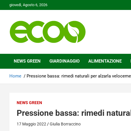
Skip
giovedì, Agosto 6, 2026
to
content
Tutelare il nostro Pianeta è la nostra priorità
Ecoo.it
NEWS GREEN
GIARDINAGGIO
ALIMENTAZIONE
Home
Pressione bassa: rimedi naturali per alzarla velocem
NEWS GREEN
Pressione bassa: rimedi natura
17 Maggio 2022
Giulia Borraccino