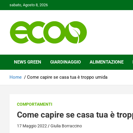
Skip
sabato, Agosto 8, 2026
to
content
Tutelare il nostro Pianeta è la nostra priorità
Ecoo.it
NEWS GREEN
GIARDINAGGIO
ALIMENTAZIONE
Home
Come capire se casa tua è troppo umida
COMPORTAMENTI
Come capire se casa tua è tro
17 Maggio 2022
Giulia Borraccino