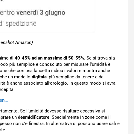
eenshot Amazon)
inimo
di 40-45% ad un massimo di 50-55%.
Se si trova sia
l modo più semplice e conosciuto per misurare l’umidità è
ione che con una lancetta indica i valori e mostra anche
 anche un modello
digitale
, più semplice da tenere e da
tà è anche associato all’orologio. In questo modo si avrà
rcepita.
non…
rtamento. Se l’umidità dovesse risultare eccessiva si
mprare un
deumidificatore
. Specialmente in zone come il
pesso non c’è finestra. In alternativa si possono usare sali e
nte.