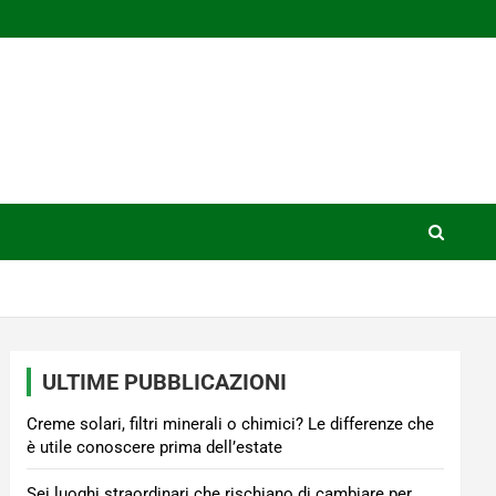
ULTIME PUBBLICAZIONI
Creme solari, filtri minerali o chimici? Le differenze che
è utile conoscere prima dell’estate
Sei luoghi straordinari che rischiano di cambiare per