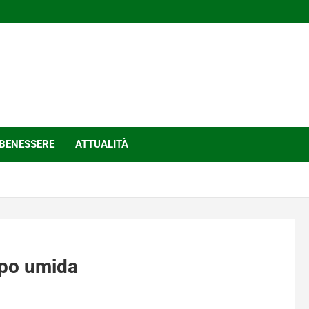
BENESSERE
ATTUALITÀ
ppo umida