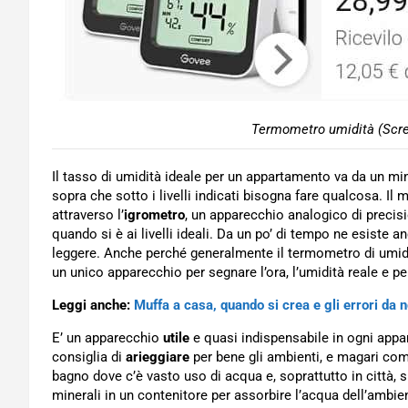
Termometro umidità (Scr
Il tasso di umidità ideale per un appartamento va da un m
sopra che sotto i livelli indicati bisogna fare qualcosa. I
attraverso l’
igrometro
, un apparecchio analogico di precis
quando si è ai livelli ideali. Da un po’ di tempo ne esiste
leggere. Anche perché generalmente il termometro di umidi
un unico apparecchio per segnare l’ora, l’umidità reale e pe
Leggi anche:
Muffa a casa, quando si crea e gli errori da 
E’ un apparecchio
utile
e quasi indispensabile in ogni appa
consiglia di
arieggiare
per bene gli ambienti, e magari co
bagno dove c’è vasto uso di acqua e, soprattutto in città, s
minerali in un contenitore per assorbire l’acqua dell’ambie