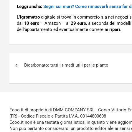
Leggi anche:
Segni sui muri? Come rimuoverli senza far d
L’
igrometro
digitale si trova in commercio sia nei negozi sp
dai
10 euro
– Amazon – ai
29 euro
, a seconda dei modelli
dell’appartamento ed eventualmente correre ai
ripari
.
Navigazione
Bicarbonato: tutti i rimedi utili per le piante
articoli
Ecoo.it di proprietà di DMM COMPANY SRL - Corso Vittorio Ema
(FR) - Codice Fiscale e Partita I.V.A. 03144800608
Ecoo.it non è una testata giornalistica, in quanto viene aggior
Non può pertanto considerarsi un prodotto editoriale ai sensi 