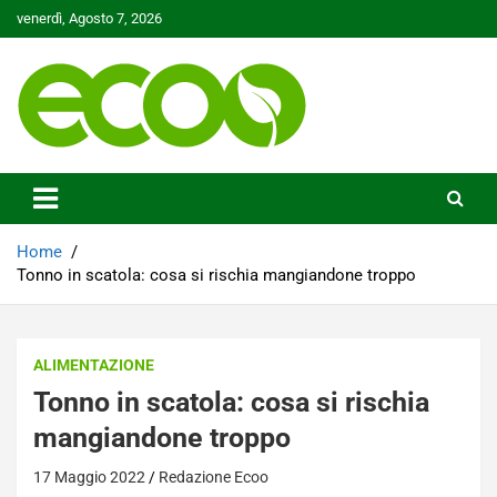
Skip
venerdì, Agosto 7, 2026
to
content
Tutelare il nostro Pianeta è la nostra priorità
Ecoo.it
Home
Tonno in scatola: cosa si rischia mangiandone troppo
ALIMENTAZIONE
Tonno in scatola: cosa si rischia
mangiandone troppo
17 Maggio 2022
Redazione Ecoo