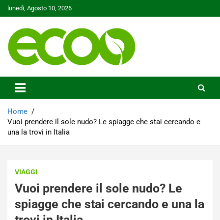
Skip
lunedì, Agosto 10, 2026
to
content
Tutelare il nostro Pianeta è la nostra priorità
Ecoo.it
Home
Vuoi prendere il sole nudo? Le spiagge che stai cercando e
una la trovi in Italia
VIAGGI
Vuoi prendere il sole nudo? Le
spiagge che stai cercando e una la
trovi in Italia