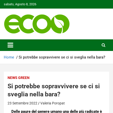
Skip
sabato, Agosto 8, 2026
to
content
Tutelare il nostro Pianeta è la nostra priorità
Ecoo.it
Home
Si potrebbe sopravvivere se ci si sveglia nella bara?
NEWS GREEN
Si potrebbe sopravvivere se ci si
sveglia nella bara?
23 Settembre 2022
Valeria Poropat
Delle paure del genere umano una delle più radicate è