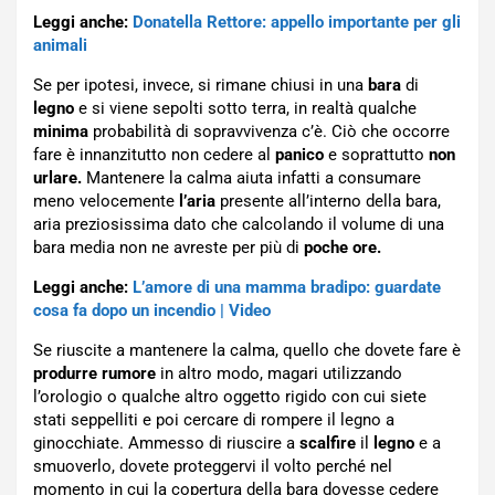
Leggi anche:
Donatella Rettore: appello importante per gli
animali
Se per ipotesi, invece, si rimane chiusi in una
bara
di
legno
e si viene sepolti sotto terra, in realtà qualche
minima
probabilità di sopravvivenza c’è. Ciò che occorre
fare è innanzitutto non cedere al
panico
e soprattutto
non
urlare.
Mantenere la calma aiuta infatti a consumare
meno velocemente
l’aria
presente all’interno della bara,
aria preziosissima dato che calcolando il volume di una
bara media non ne avreste per più di
poche ore.
Leggi anche:
L’amore di una mamma bradipo: guardate
cosa fa dopo un incendio | Video
Se riuscite a mantenere la calma, quello che dovete fare è
produrre rumore
in altro modo, magari utilizzando
l’orologio o qualche altro oggetto rigido con cui siete
stati seppelliti e poi cercare di rompere il legno a
ginocchiate. Ammesso di riuscire a
scalfire
il
legno
e a
smuoverlo, dovete proteggervi il volto perché nel
momento in cui la copertura della bara dovesse cedere