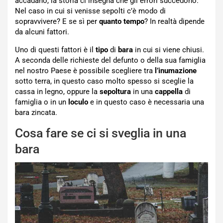
accadano, la storia ci insegna che gli errori succedono.
Nel caso in cui si venisse sepolti c’è modo di
sopravvivere? E se sì per
quanto tempo
? In realtà dipende
da alcuni fattori.
Uno di questi fattori è il
tipo
di
bara
in cui si viene chiusi.
A seconda delle richieste del defunto o della sua famiglia
nel nostro Paese è possibile scegliere tra
l’inumazione
sotto terra, in questo caso molto spesso si sceglie la
cassa in legno, oppure la
sepoltura
in una
cappella
di
famiglia o in un
loculo
e in questo caso è necessaria una
bara zincata.
Cosa fare se ci si sveglia in una
bara