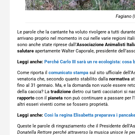
Fagiano (
Le parole che la cantante ha voluto rivolgere a tutti durant
arrivano proprio nel momento in cui nelle varie regioni ital
sono anche state riprese dall’
Associazione Animalisti Itali
salutare
apertamente Walter Caporale, presidente dell’ass
Leggi anche:
Perché Carlo III sarà un re ecologista: cosa
Come riporta il
comunicato stampa
sul sito ufficiale dell’
venatoria che, secondo quanto stabilito dalla
normativa
at
fino al 31 gennaio. Ma, e la domanda non vuole essere ret
della caccia? La
tradizione
dietro cui tanti cacciatori si 
rapporto
con il
pianeta
non può continuare a passare per l
altri esseri viventi come se fossero proprietà.
Leggi anche:
Così la regina Elisabetta preparava i pancake:
Queste le parole di ringraziamento che il Presidente dell’A
Donatella Rettore perché attraverso la musica unisce le p