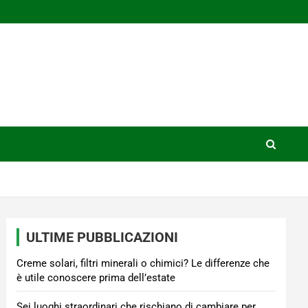
ULTIME PUBBLICAZIONI
Creme solari, filtri minerali o chimici? Le differenze che
è utile conoscere prima dell’estate
Sei luoghi straordinari che rischiano di cambiare per