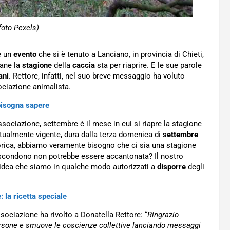
foto Pexels)
e un
evento
che si è tenuto a Lanciano, in provincia di Chieti,
iane la
stagione
della
caccia
sta per riaprire. E le sue parole
ani
. Rettore, infatti, nel suo breve messaggio ha voluto
ociazione animalista.
 bisogna sapere
Associazione, settembre è il mese in cui si riapre la stagione
tualmente vigente, dura dalla terza domenica di
settembre
orica, abbiamo veramente bisogno che ci sia una stagione
nascondono non potrebbe essere accantonata? Il nostro
’idea che siamo in qualche modo autorizzati a
disporre
degli
 la ricetta speciale
ssociazione ha rivolto a Donatella Rettore: “
Ringrazio
ersone e smuove le coscienze collettive lanciando messaggi