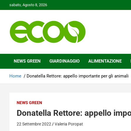
Skip
sabato, Agosto 8, 2026
to
content
Tutelare il nostro Pianeta è la nostra priorità
Ecoo.it
NEWS GREEN
GIARDINAGGIO
ALIMENTAZIONE
Home
Donatella Rettore: appello importante per gli animali
NEWS GREEN
Donatella Rettore: appello impo
22 Settembre 2022
Valeria Poropat