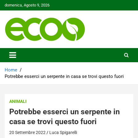
Skip
domenica, Agosto 9, 2026
to
content
Tutelare il nostro Pianeta è la nostra priorità
Ecoo.it
Home
Potrebbe esserci un serpente in casa se trovi questo fuori
ANIMALI
Potrebbe esserci un serpente in
casa se trovi questo fuori
20 Settembre 2022
Luca Spigarelli