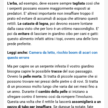
L’erba,
ad esempio, deve essere sempre
tagliata
così che
i serpenti possano essere maggiormente esposti ai
predatori. E’ altresì importante non innaffiare troppo il
prato ed evitare di accumuli di acqua che attirano questi
rettili.
Le cataste di legna
, poi devono essere lontane
dalla casa visto che per loro è un ottimo nascondiglio. E’
poi da
evitare
di lasciare in giardino cibo per cani e gatti:
questo alimento infatti attira i topi, ovvero una delle loro
prede preferite.
Leggi anche:
Camera da letto, rischio boom di acari con
questo errore
Ma per capire se un serpente infesta il vostro giardino
bisogna capire le possibile
tracce
del suo passaggio.
Ovvero la
pelle morta
. Si tratta di piccole squame che si
possono trovare nei pressi delle pietre o di rovi. Si tratta
di un processo molto lungo che varia dai sei mesi fino a
un anno. Durante il
cambio della pelle
si iniziano a
sfregare contro il terreno così da rompere l’involucro.
Questa una volta che il rettile la lascerà
assomiglierà a un
pezzo di tubo per innaffiare
. Se dunque la notate, fate