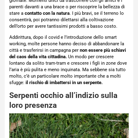
giornate. Momenti unici da trascorrere con gli amici e i
parenti davanti a una brace o per riscoprire la bellezza di
stare a
contatto con la natura
. I più bravi, se il terreno lo
consentirà, poi potranno dilettarsi alla coltivazione
dell’orto per avere tantissimi prodotti a basso costo.
Addirittura, dopo il covid e l’introduzione dello smart
working, molte persone hanno deciso di abbandonare la
città e trasferirsi in campagna per
non essere più schiavi
del caos della vita cittadina.
Un modo per crescere
lontano da solito tram-tram e crescere i figli in zone dove
l’aria è più pulita e meno inquinata. Ma sebbene sia tutto
molto, c’è un particolare molto importante che a molti
sfugge:
il rischio di imbattersi in un serpente.
Serpenti occhio all’indizio sulla
loro presenza