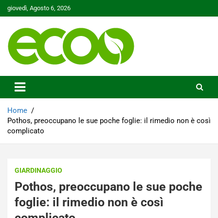
Skip
giovedì, Agosto 6, 2026
to
content
Tutelare il nostro Pianeta è la nostra priorità
Ecoo.it
Home
Pothos, preoccupano le sue poche foglie: il rimedio non è così
complicato
GIARDINAGGIO
Pothos, preoccupano le sue poche
foglie: il rimedio non è così
complicato