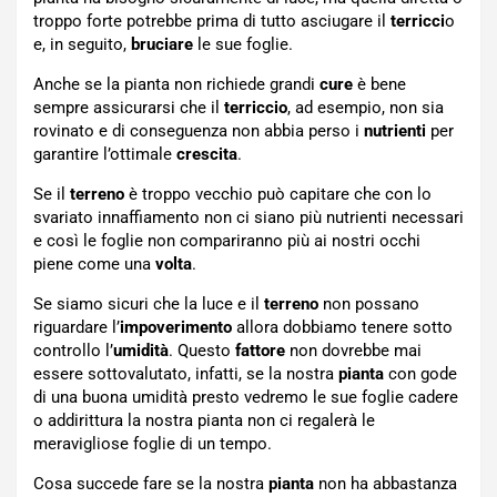
troppo forte potrebbe prima di tutto asciugare il
terricci
o
e, in seguito,
bruciare
le sue foglie.
Anche se la pianta non richiede grandi
cure
è bene
sempre assicurarsi che il
terriccio
, ad esempio, non sia
rovinato e di conseguenza non abbia perso i
nutrienti
per
garantire l’ottimale
crescita
.
Se il
terreno
è troppo vecchio può capitare che con lo
svariato innaffiamento non ci siano più nutrienti necessari
e così le foglie non compariranno più ai nostri occhi
piene come una
volta
.
Se siamo sicuri che la luce e il
terreno
non possano
riguardare l’
impoverimento
allora dobbiamo tenere sotto
controllo l’
umidità
. Questo
fattore
non dovrebbe mai
essere sottovalutato, infatti, se la nostra
pianta
con gode
di una buona umidità presto vedremo le sue foglie cadere
o addirittura la nostra pianta non ci regalerà le
meravigliose foglie di un tempo.
Cosa succede fare se la nostra
pianta
non ha abbastanza