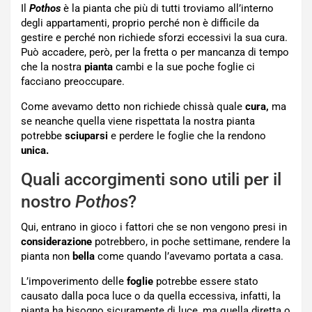
Il
Pothos
è la pianta che più di tutti troviamo all’interno
degli appartamenti, proprio perché non è difficile da
gestire e perché non richiede sforzi eccessivi la sua cura.
Può accadere, però, per la fretta o per mancanza di tempo
che la nostra
pianta
cambi e la sue poche foglie ci
facciano preoccupare.
Come avevamo detto non richiede chissà quale
cura,
ma
se neanche quella viene rispettata la nostra pianta
potrebbe
sciuparsi
e perdere le foglie che la rendono
unica.
Quali accorgimenti sono utili per il
nostro
Pothos
?
Qui, entrano in gioco i fattori che se non vengono presi in
considerazione
potrebbero, in poche settimane, rendere la
pianta non
bella
come quando l’avevamo portata a casa.
L’impoverimento delle
foglie
potrebbe essere stato
causato dalla poca luce o da quella eccessiva, infatti, la
pianta ha bisogno sicuramente di luce, ma quella diretta o