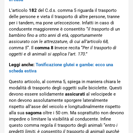
L’articolo
182
del C.d.s. comma 5 riguarda il trasporto
delle persone e vieta il trasporto di altre persone, tranne
per i tandem, ma pone un’eccezione. Infatti in caso di
conducente maggiorenne è consentito “
il trasporto di un
bambino fino a otto anni di età, opportunamente
assicurato con le attrezzature, di cui all’articolo 68,
comma 5
“. Il
comma 8 i
nvece recita “
Per il trasporto di
oggetti e di animali si applica l’art. 170
.”
Leggi anche:
Tonificazione glutei e gambe: ecco una
scheda estiva
Questo articolo, al comma 5, spiega in maniera chiara le
modalità di trasporto degli oggetti sulle biciclette. Questi
devono essere solidamente
assicurati
al velocipede e
non devono assolutamente sporgere lateralmente
rispetto all’asse del veicolo e longitudinalmente rispetto
alla sua
sagoma
oltre i 50 cm. Ma soprattutto non devono
impedire o limitare la visibilità al conducente. Infine
questo comma regola il trasporto degli animali “
entro i
predetti limiti, è consentito il trasporto di animali purchè