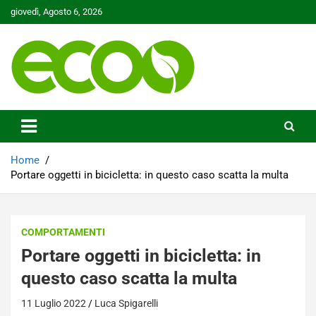
Skip
giovedì, Agosto 6, 2026
to
content
Tutelare il nostro Pianeta è la nostra priorità
Ecoo.it
Home
Portare oggetti in bicicletta: in questo caso scatta la multa
COMPORTAMENTI
Portare oggetti in bicicletta: in
questo caso scatta la multa
11 Luglio 2022
Luca Spigarelli