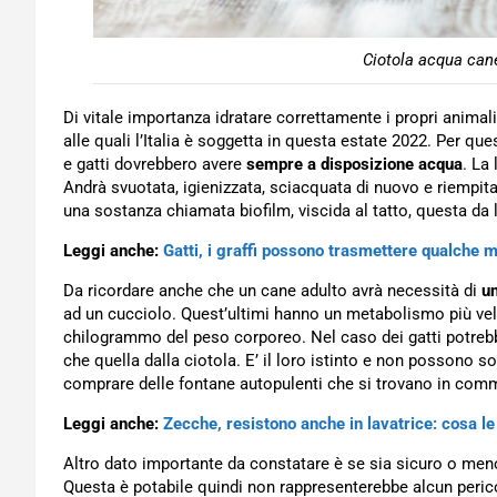
Ciotola acqua can
Di vitale importanza idratare correttamente i propri animal
alle quali l’Italia è soggetta in questa estate 2022. Per qu
e gatti dovrebbero avere
sempre a disposizione acqua
. La
Andrà svuotata, igienizzata, sciacquata di nuovo e riempi
una sostanza chiamata biofilm, viscida al tatto, questa da 
Leggi anche:
Gatti, i graffi possono trasmettere qualche m
Da ricordare anche che un cane adulto avrà necessità di
un
ad un cucciolo. Quest’ultimi hanno un metabolismo più vel
chilogrammo del peso corporeo. Nel caso dei gatti potrebber
che quella dalla ciotola. E’ il loro istinto e non possono sot
comprare delle fontane autopulenti che si trovano in comme
Leggi anche:
Zecche, resistono anche in lavatrice: cosa le
Altro dato importante da constatare è se sia sicuro o meno
Questa è potabile quindi non rappresenterebbe alcun perico