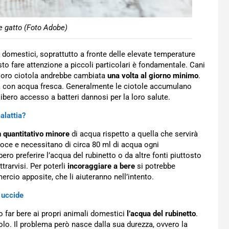
e gatto (Foto Adobe)
i domestici, soprattutto a fronte delle elevate temperature
esto fare attenzione a piccoli particolari è fondamentale. Cani
 loro ciotola andrebbe cambiata
una volta al giorno minimo
.
ta con acqua fresca. Generalmente le ciotole accumulano
libero accesso a batteri dannosi per la loro salute.
alattia?
 quantitativo minore
di acqua rispetto a quella che servirà
oce e necessitano di circa 80 ml di acqua ogni
o preferire l’acqua del rubinetto o da altre fonti piuttosto
trarvisi. Per poterli
incoraggiare a bere
si potrebbe
rcio apposite, che li aiuteranno nell’intento.
 uccide
 far bere ai propri animali domestici
l’acqua del rubinetto
.
lo. Il problema però nasce dalla sua durezza, ovvero la