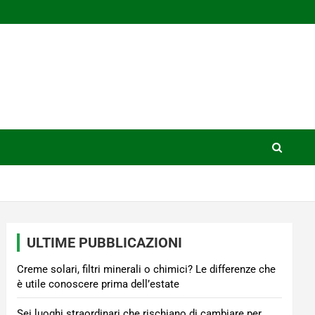
ULTIME PUBBLICAZIONI
Creme solari, filtri minerali o chimici? Le differenze che
è utile conoscere prima dell’estate
Sei luoghi straordinari che rischiano di cambiare per