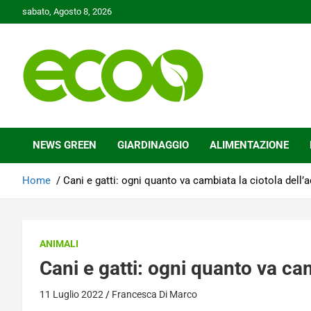
Skip
sabato, Agosto 8, 2026
to
content
Tutelare il nostro Pianeta è la nostra priorità
Ecoo.it
NEWS GREEN
GIARDINAGGIO
ALIMENTAZIONE
Home
Cani e gatti: ogni quanto va cambiata la ciotola dell’
ANIMALI
Cani e gatti: ogni quanto va ca
11 Luglio 2022
Francesca Di Marco