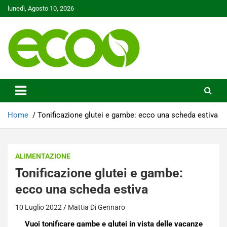
Skip
lunedì, Agosto 10, 2026
to
content
Tutelare il nostro Pianeta è la nostra priorità
Ecoo.it
Home
Tonificazione glutei e gambe: ecco una scheda estiva
ALIMENTAZIONE
Tonificazione glutei e gambe:
ecco una scheda estiva
10 Luglio 2022
Mattia Di Gennaro
Vuoi tonificare gambe e glutei in vista delle vacanze