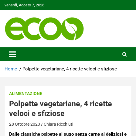
Skip
venerdì, Agosto 7, 2026
to
content
Tutelare il nostro Pianeta è la nostra priorità
Ecoo.it
Home
Polpette vegetariane, 4 ricette veloci e sfiziose
ALIMENTAZIONE
Polpette vegetariane, 4 ricette
veloci e sfiziose
28 Ottobre 2023
Chiara Ricchiuti
Dalle classiche polpette al sugo senza carne ai deliziosi e