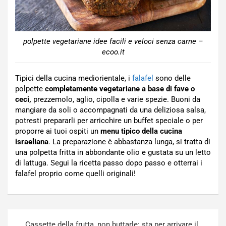
polpette vegetariane idee facili e veloci senza carne –
ecoo.it
Tipici della cucina mediorientale, i
falafel
sono delle
polpette
completamente vegetariane a base di fave o
ceci,
prezzemolo, aglio, cipolla e varie spezie. Buoni da
mangiare da soli o accompagnati da una deliziosa salsa,
potresti prepararli per arricchire un buffet speciale o per
proporre ai tuoi ospiti un
menu tipico della cucina
israeliana
. La preparazione è abbastanza lunga, si tratta di
una polpetta fritta in abbondante olio e gustata su un letto
di lattuga. Segui la ricetta passo dopo passo e otterrai i
falafel proprio come quelli originali!
Navigazione
Cassette della frutta, non buttarle: sta per arrivare il