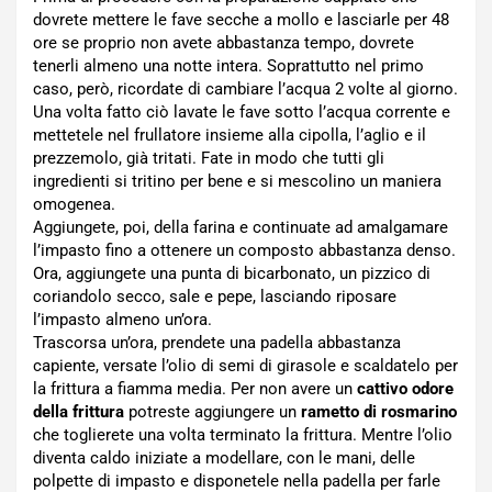
dovrete mettere le fave secche a mollo e lasciarle per 48
ore se proprio non avete abbastanza tempo, dovrete
tenerli almeno una notte intera. Soprattutto nel primo
caso, però, ricordate di cambiare l’acqua 2 volte al giorno.
Una volta fatto ciò lavate le fave sotto l’acqua corrente e
mettetele nel frullatore insieme alla cipolla, l’aglio e il
prezzemolo, già tritati. Fate in modo che tutti gli
ingredienti si tritino per bene e si mescolino un maniera
omogenea.
Aggiungete, poi, della farina e continuate ad amalgamare
l’impasto fino a ottenere un composto abbastanza denso.
Ora, aggiungete una punta di bicarbonato, un pizzico di
coriandolo secco, sale e pepe, lasciando riposare
l’impasto almeno un’ora.
Trascorsa un’ora, prendete una padella abbastanza
capiente, versate l’olio di semi di girasole e scaldatelo per
la frittura a fiamma media. Per non avere un
cattivo odore
della frittura
potreste aggiungere un
rametto di rosmarino
che toglierete una volta terminato la frittura. Mentre l’olio
diventa caldo iniziate a modellare, con le mani, delle
polpette di impasto e disponetele nella padella per farle