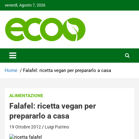
Skip
venerdì, Agosto 7, 2026
to
content
Tutelare il nostro Pianeta è la nostra priorità
Ecoo.it
Home
Falafel: ricetta vegan per prepararlo a casa
ALIMENTAZIONE
Falafel: ricetta vegan per
prepararlo a casa
19 Ottobre 2012
Luigi Putrino