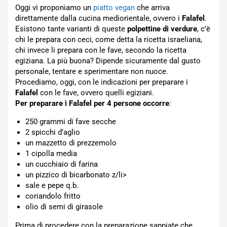
Oggi vi proponiamo un
piatto vegan
che arriva
direttamente dalla cucina mediorientale, ovvero i
Falafel
.
Esistono tante varianti di queste
polpettine di verdure
, c’è
chi le prepara con ceci, come detta la ricetta israeliana,
chi invece li prepara con le fave, secondo la ricetta
egiziana. La più buona? Dipende sicuramente dal gusto
personale, tentare e sperimentare non nuoce.
Procediamo, oggi, con le indicazioni per preparare i
Falafel
con le fave, ovvero quelli egiziani.
Per preparare i Falafel per 4 persone occorre
:
250 grammi di fave secche
2 spicchi d’aglio
un mazzetto di prezzemolo
1 cipolla media
un cucchiaio di farina
un pizzico di bicarbonato z/li>
sale e pepe q.b.
coriandolo fritto
olio di semi di girasole
Prima di procedere con la preparazione sappiate che