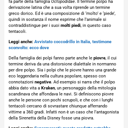
fa parte della famiglia
Octopodidae
. Il termine polpo ha
derivazione latina che a sua volta riprende un termine
greco dorico. Ed è una composizione di ‘molto’ e ‘piede’,
quindi in sostanza il nome esprime che l’animale si
contraddistingue per i suoi
molti piedi
, in questo caso
tentacoli.
Leggi anche:
Avvistato coccodrillo in Italia, testimone
sconvolto: ecco dove
Della famiglia dei polpi fanno parte anche le
piovre
, il cui
termine deriva da una distorsione dialettale in normanno
per dire polpo. Sia i polpi che le piovre hanno una grande
eco leggendaria nella cultura popolare, spesso con
connotazioni
negative
. Ad esempio si narra che il polpo
abbia dato vita a
Kraken
, un personaggio della mitologia
scandinava che affondava le navi. Si definiscono piovre
anche le persone con pochi scrupoli, e che con i lunghi
tentacoli cercano di sovrastare chiunque afferrando
vittime a 360 gradi. Infatti non è un caso che l’antagonista
della Sirenetta della Disney fosse una piovra.