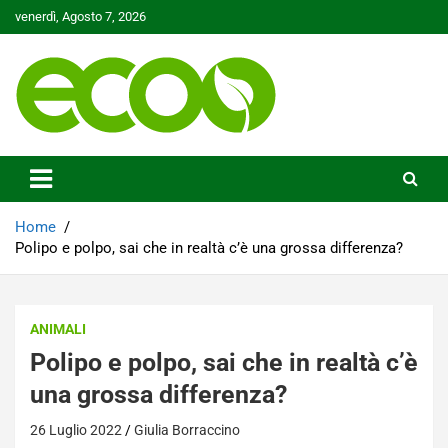
Skip
venerdì, Agosto 7, 2026
to
content
Tutelare il nostro Pianeta è la nostra priorità
Ecoo.it
Home
Polipo e polpo, sai che in realtà c’è una grossa differenza?
ANIMALI
Polipo e polpo, sai che in realtà c’è
una grossa differenza?
26 Luglio 2022
Giulia Borraccino