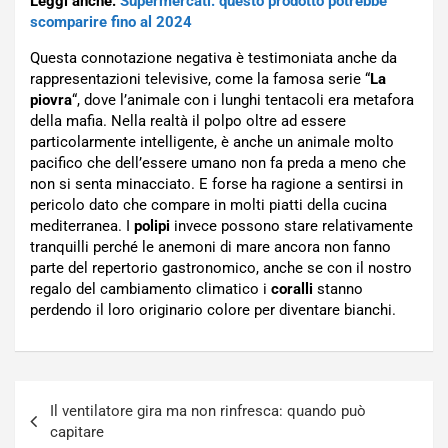
Leggi anche:
Supermercati: questo prodotto potrebbe
scomparire fino al 2024
Questa connotazione negativa è testimoniata anche da
rappresentazioni televisive, come la famosa serie “
La
piovra
“, dove l’animale con i lunghi tentacoli era metafora
della mafia. Nella realtà il polpo oltre ad essere
particolarmente intelligente, è anche un animale molto
pacifico che dell’essere umano non fa preda a meno che
non si senta minacciato. E forse ha ragione a sentirsi in
pericolo dato che compare in molti piatti della cucina
mediterranea. I
polipi
invece possono stare relativamente
tranquilli perché le anemoni di mare ancora non fanno
parte del repertorio gastronomico, anche se con il nostro
regalo del cambiamento climatico i
coralli
stanno
perdendo il loro originario colore per diventare bianchi.
Navigazione
Il ventilatore gira ma non rinfresca: quando può
articoli
capitare