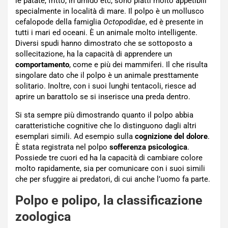
le patate, fritto, in umido etc, sono piatti molto appetibili
specialmente in località di mare. Il polpo è un mollusco
cefalopode della famiglia
Octopodidae
, ed è presente in
tutti i mari ed oceani. È un animale molto intelligente.
Diversi spudi hanno dimostrato che se sottoposto a
sollecitazione, ha la capacità di apprendere un
comportamento
, come e più dei mammiferi. Il che risulta
singolare dato che il polpo è un animale presttamente
solitario. Inoltre, con i suoi lunghi tentacoli, riesce ad
aprire un barattolo se si inserisce una preda dentro.
Si sta sempre più dimostrando quanto il polpo abbia
caratteristiche cognitive che lo distinguono dagli altri
esemplari simili. Ad esempio sulla
cognizione del dolore
.
È stata registrata nel polpo
sofferenza psicologica
.
Possiede tre cuori ed ha la capacità di cambiare colore
molto rapidamente, sia per comunicare con i suoi simili
che per sfuggire ai predatori, di cui anche l’uomo fa parte.
Polpo e polipo, la classificazione
zoologica