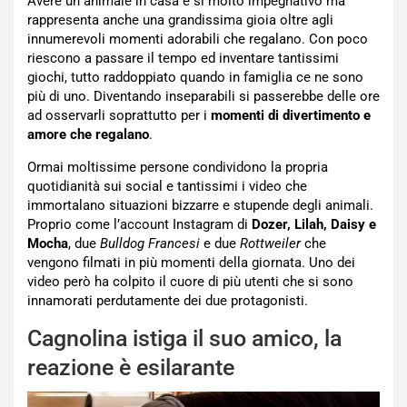
Avere un animale in casa è sì molto impegnativo ma
rappresenta anche una grandissima gioia oltre agli
innumerevoli momenti adorabili che regalano. Con poco
riescono a passare il tempo ed inventare tantissimi
giochi, tutto raddoppiato quando in famiglia ce ne sono
più di uno. Diventando inseparabili si passerebbe delle ore
ad osservarli soprattutto per i
momenti di divertimento e
amore che regalano
.
Ormai moltissime persone condividono la propria
quotidianità sui social e tantissimi i video che
immortalano situazioni bizzarre e stupende degli animali.
Proprio come l’account Instagram di
Dozer, Lilah, Daisy e
Mocha
, due
Bulldog Francesi
e due
Rottweiler
che
vengono filmati in più momenti della giornata. Uno dei
video però ha colpito il cuore di più utenti che si sono
innamorati perdutamente dei due protagonisti.
Cagnolina istiga il suo amico, la
reazione è esilarante