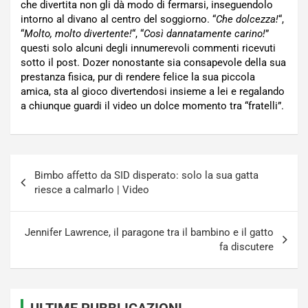
che divertita non gli dà modo di fermarsi, inseguendolo
intorno al divano al centro del soggiorno. “
Che dolcezza!
“,
“
Molto, molto divertente!
“, “
Così dannatamente carino!
”
questi solo alcuni degli innumerevoli commenti ricevuti
sotto il post. Dozer nonostante sia consapevole della sua
prestanza fisica, pur di rendere felice la sua piccola
amica, sta al gioco divertendosi insieme a lei e regalando
a chiunque guardi il video un dolce momento tra “fratelli”.
Navigazione
Bimbo affetto da SID disperato: solo la sua gatta
articoli
riesce a calmarlo | Video
Jennifer Lawrence, il paragone tra il bambino e il gatto
fa discutere
ULTIME PUBBLICAZIONI