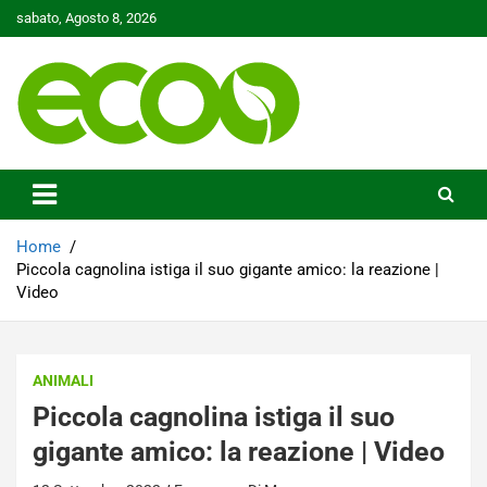
Skip
sabato, Agosto 8, 2026
to
content
Tutelare il nostro Pianeta è la nostra priorità
Ecoo.it
Home
Piccola cagnolina istiga il suo gigante amico: la reazione |
Video
ANIMALI
Piccola cagnolina istiga il suo
gigante amico: la reazione | Video