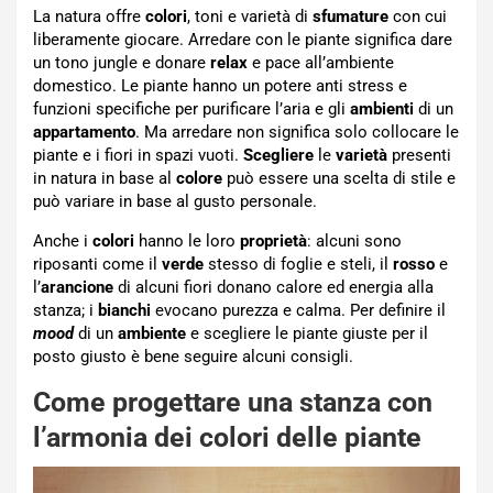
La natura offre
colori
, toni e varietà di
sfumature
con cui
liberamente giocare. Arredare con le piante significa dare
un tono jungle e donare
relax
e pace all’ambiente
domestico. Le piante hanno un potere anti stress e
funzioni specifiche per purificare l’aria e gli
ambienti
di un
appartamento
. Ma arredare non significa solo collocare le
piante e i fiori in spazi vuoti.
Scegliere
le
varietà
presenti
in natura in base al
colore
può essere una scelta di stile e
può variare in base al gusto personale.
Anche i
colori
hanno le loro
proprietà
: alcuni sono
riposanti come il
verde
stesso di foglie e steli, il
rosso
e
l’
arancione
di alcuni fiori donano calore ed energia alla
stanza; i
bianchi
evocano purezza e calma. Per definire il
mood
di un
ambiente
e scegliere le piante giuste per il
posto giusto è bene seguire alcuni consigli.
Come progettare una stanza con
l’armonia dei colori delle piante