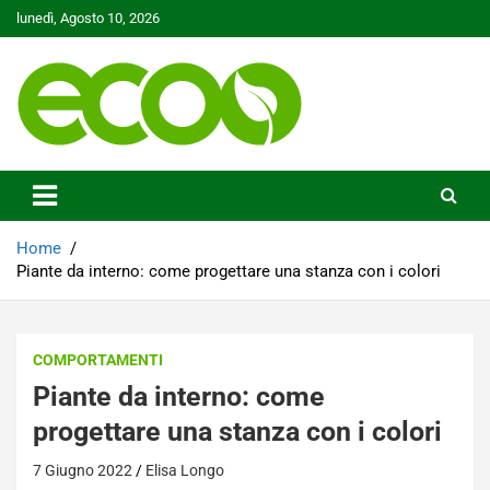
Skip
lunedì, Agosto 10, 2026
to
content
Tutelare il nostro Pianeta è la nostra priorità
Ecoo.it
Home
Piante da interno: come progettare una stanza con i colori
COMPORTAMENTI
Piante da interno: come
progettare una stanza con i colori
7 Giugno 2022
Elisa Longo