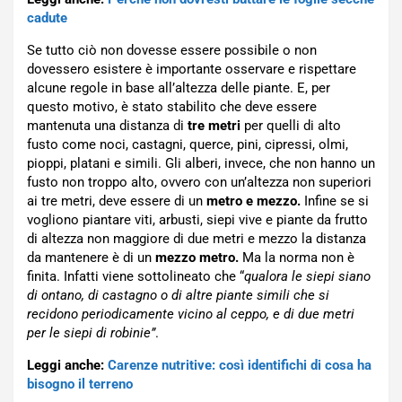
cadute
Se tutto ciò non dovesse essere possibile o non
dovessero esistere è importante osservare e rispettare
alcune regole in base all’altezza delle piante. E, per
questo motivo, è stato stabilito che deve essere
mantenuta una distanza di
tre metri
per quelli di alto
fusto come noci, castagni, querce, pini, cipressi, olmi,
pioppi, platani e simili. Gli alberi, invece, che non hanno un
fusto non troppo alto, ovvero con un’altezza non superiori
ai tre metri, deve essere di un
metro e mezzo.
Infine se si
vogliono piantare viti, arbusti, siepi vive e piante da frutto
di altezza non maggiore di due metri e mezzo la distanza
da mantenere è di un
mezzo metro.
Ma la norma non è
finita. Infatti viene sottolineato che “
qualora le siepi siano
di ontano, di castagno o di altre piante simili che si
recidono periodicamente vicino al ceppo, e di due metri
per le siepi di robinie”
.
Leggi anche:
Carenze nutritive: così identifichi di cosa ha
bisogno il terreno