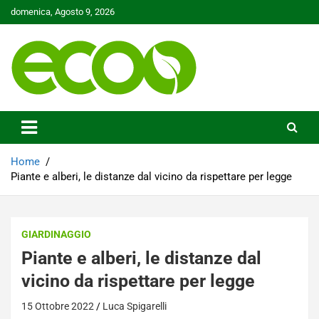
Skip
domenica, Agosto 9, 2026
to
content
Tutelare il nostro Pianeta è la nostra priorità
Ecoo.it
Home
Piante e alberi, le distanze dal vicino da rispettare per legge
GIARDINAGGIO
Piante e alberi, le distanze dal
vicino da rispettare per legge
15 Ottobre 2022
Luca Spigarelli