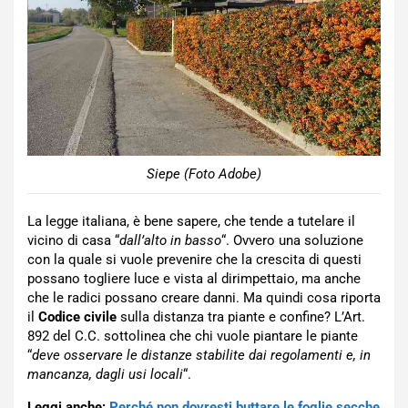
Siepe (Foto Adobe)
La legge italiana, è bene sapere, che tende a tutelare il
vicino di casa “
dall’alto in basso
“. Ovvero una soluzione
con la quale si vuole prevenire che la crescita di questi
possano togliere luce e vista al dirimpettaio, ma anche
che le radici possano creare danni. Ma quindi cosa riporta
il
Codice civile
sulla distanza tra piante e confine? L’Art.
892 del C.C. sottolinea che chi vuole piantare le piante
“
deve osservare le distanze stabilite dai regolamenti e, in
mancanza, dagli usi locali
“.
Leggi anche:
Perché non dovresti buttare le foglie secche