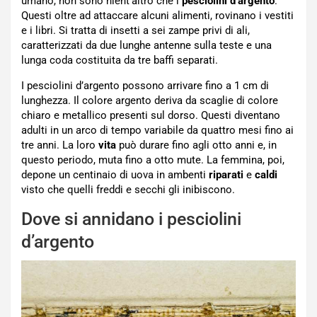
umano, non sono nient’altro che i
pesciolini d’argento
.
Questi oltre ad attaccare alcuni alimenti, rovinano i vestiti
e i libri. Si tratta di insetti a sei zampe privi di ali,
caratterizzati da due lunghe antenne sulla teste e una
lunga coda costituita da tre baffi separati.
I pesciolini d’argento possono arrivare fino a 1 cm di
lunghezza. Il colore argento deriva da scaglie di colore
chiaro e metallico presenti sul dorso. Questi diventano
adulti in un arco di tempo variabile da quattro mesi fino ai
tre anni. La loro
vita
può durare fino agli otto anni e, in
questo periodo, muta fino a otto mute. La femmina, poi,
depone un centinaio di uova in ambenti
riparati
e
caldi
visto che quelli freddi e secchi gli inibiscono.
Dove si annidano i pesciolini
d’argento