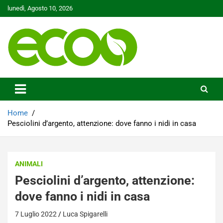
Skip
lunedì, Agosto 10, 2026
to
content
Tutelare il nostro Pianeta è la nostra priorità
Ecoo.it
Home
Pesciolini d’argento, attenzione: dove fanno i nidi in casa
ANIMALI
Pesciolini d’argento, attenzione:
dove fanno i nidi in casa
7 Luglio 2022
Luca Spigarelli