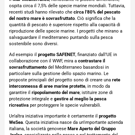
ospita circa il 7,5% delle specie marine mondiali. Tuttavia,
recenti studi hanno rilevato che
circa l’80% del pescato
del nostro mare è sovrasfruttato
. Ciò significa che la
quantità di pescato è superiore rispetto alla capacità di
riproduzione delle specie marine. I progetti che mirano a
salvaguardare il mediterraneo puntando sulla pesca
sostenibile sono diversi.
Ad esempio il
progetto SAFENET
, finanziato dall’UE in
collaborazione con il WWF, mira a
contrastare il
sovrasfruttamento
del Mediterraneo basandosi in
particolare sulla gestione dello spazio marino. Le
proposte principali del progetto sono di creare una
rete
interconnessa di aree marine protette
, in modo da
garantire il
ripopolamento del mare
; istituire zone di
protezione integrale e
gestire al meglio la pesca
ricreativa
per proteggere le specie vulnerabili.
Un’altra iniziativa importante è certamente il
progetto
WeSea
. Questa iniziativa nasce da un’importante azienda
italiana, la società genovese
Mare Aperto del Gruppo
Jealsa
, specializzata nella pesca e nel trattamento del