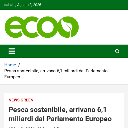
Skip
sabato, Agosto 8, 2026
to
content
Tutelare il nostro Pianeta è la nostra priorità
Ecoo.it
Home
Pesca sostenibile, arrivano 6,1 miliardi dal Parlamento
Europeo
NEWS GREEN
Pesca sostenibile, arrivano 6,1
miliardi dal Parlamento Europeo