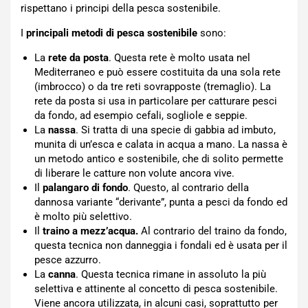
rispettano i principi della pesca sostenibile.
I
principali metodi di pesca sostenibile
sono:
La
rete da posta
. Questa rete è molto usata nel
Mediterraneo e può essere costituita da una sola rete
(imbrocco) o da tre reti sovrapposte (tremaglio). La
rete da posta si usa in particolare per catturare pesci
da fondo, ad esempio cefali, sogliole e seppie.
La
nassa
. Si tratta di una specie di gabbia ad imbuto,
munita di un’esca e calata in acqua a mano. La nassa è
un metodo antico e sostenibile, che di solito permette
di liberare le catture non volute ancora vive.
Il
palangaro di fondo
. Questo, al contrario della
dannosa variante “derivante”, punta a pesci da fondo ed
è molto più selettivo.
Il
traino a mezz’acqua.
Al contrario del traino da fondo,
questa tecnica non danneggia i fondali ed è usata per il
pesce azzurro.
La
canna
. Questa tecnica rimane in assoluto la più
selettiva e attinente al concetto di pesca sostenibile.
Viene ancora utilizzata, in alcuni casi, soprattutto per