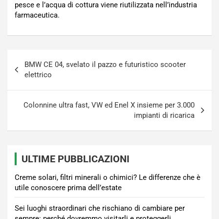
pesce e l’acqua di cottura viene riutilizzata nell’industria
farmaceutica.
Navigazione
BMW CE 04, svelato il pazzo e futuristico scooter
articoli
elettrico
Colonnine ultra fast, VW ed Enel X insieme per 3.000
impianti di ricarica
ULTIME PUBBLICAZIONI
Creme solari, filtri minerali o chimici? Le differenze che è
utile conoscere prima dell’estate
Sei luoghi straordinari che rischiano di cambiare per
sempre: perché dovremmo visitarli e proteggerli