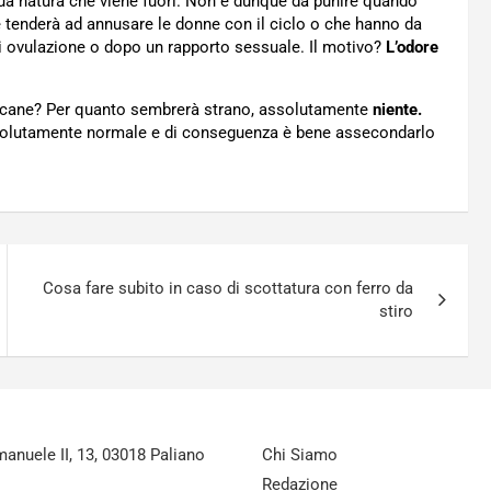
sua natura che viene fuori. Non è dunque da punire quando
 tenderà ad annusare le donne con il ciclo o che hanno da
i ovulazione o dopo un rapporto sessuale. Il motivo?
L’odore
cane? Per quanto sembrerà strano, assolutamente
niente.
assolutamente normale e di conseguenza è bene assecondarlo
Cosa fare subito in caso di scottatura con ferro da
stiro
nuele II, 13, 03018 Paliano
Chi Siamo
Redazione