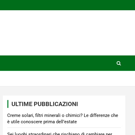
ULTIME PUBBLICAZIONI
Creme solari, filtri minerali o chimici? Le differenze che
è utile conoscere prima dell’estate
Sei luoghi straordinari che rischiano di cambiare per