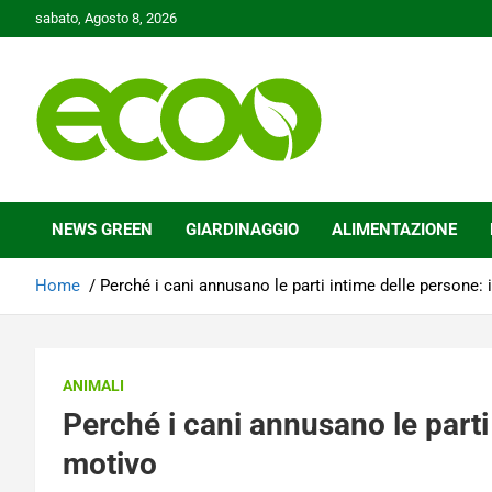
Skip
sabato, Agosto 8, 2026
to
content
Tutelare il nostro Pianeta è la nostra priorità
Ecoo.it
NEWS GREEN
GIARDINAGGIO
ALIMENTAZIONE
Home
Perché i cani annusano le parti intime delle persone: 
ANIMALI
Perché i cani annusano le parti 
motivo