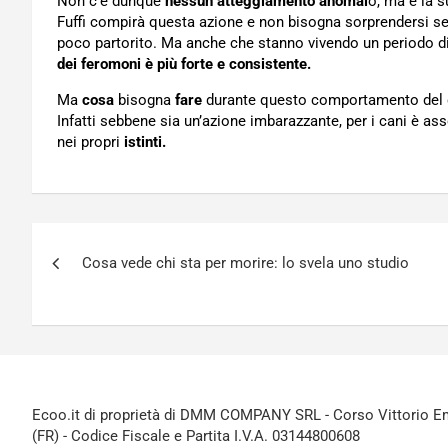
Non c’è dunque
nessun atteggiamento anomal
o, ma è la 
Fuffi compirà questa azione e non bisogna sorprendersi se
poco partorito. Ma anche che stanno vivendo un periodo d
dei feromoni è più forte e consistente.
Ma
cosa
bisogna
fare
durante questo comportamento del 
Infatti sebbene sia un’azione imbarazzante, per i cani è 
nei propri
istinti.
Navigazione
Cosa vede chi sta per morire: lo svela uno studio
articoli
Ecoo.it di proprietà di DMM COMPANY SRL - Corso Vittorio Ema
(FR) - Codice Fiscale e Partita I.V.A. 03144800608