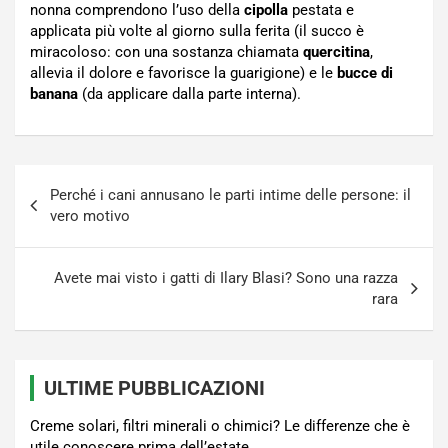
nonna comprendono l’uso della
cipolla
pestata e
applicata più volte al giorno sulla ferita (il succo è
miracoloso: con una sostanza chiamata
quercitina
,
allevia il dolore e favorisce la guarigione) e le
bucce di
banana
(da applicare dalla parte interna).
Navigazione
Perché i cani annusano le parti intime delle persone: il
articoli
vero motivo
Avete mai visto i gatti di Ilary Blasi? Sono una razza
rara
ULTIME PUBBLICAZIONI
Creme solari, filtri minerali o chimici? Le differenze che è
utile conoscere prima dell’estate