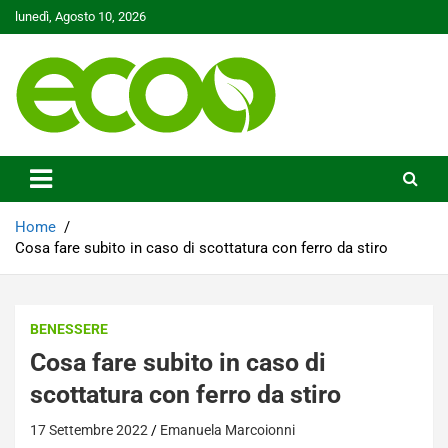
Skip
lunedì, Agosto 10, 2026
to
content
Tutelare il nostro Pianeta è la nostra priorità
Ecoo.it
Home
Cosa fare subito in caso di scottatura con ferro da stiro
BENESSERE
Cosa fare subito in caso di
scottatura con ferro da stiro
17 Settembre 2022
Emanuela Marcoionni