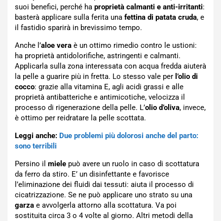
suoi benefici, perché ha
proprietà calmanti e anti-irritanti
:
basterà applicare sulla ferita una
fettina di patata cruda
, e
il fastidio sparirà in brevissimo tempo.
Anche l’
aloe vera
è un ottimo rimedio contro le ustioni:
ha proprietà antidolorifiche, astringenti e calmanti.
Applicarla sulla zona interessata con acqua fredda aiuterà
la pelle a guarire più in fretta. Lo stesso vale per
l’olio di
cocco
: grazie alla vitamina E, agli acidi grassi e alle
proprietà antibatteriche e antimicotiche, velocizza il
processo di rigenerazione della pelle. L’
olio d’oliva
, invece,
è ottimo per reidratare la pelle scottata.
Leggi anche:
Due problemi più dolorosi anche del parto:
sono terribili
Persino il
miele
può avere un ruolo in caso di scottatura
da ferro da stiro. E’ un disinfettante e favorisce
l’eliminazione dei fluidi dai tessuti: aiuta il processo di
cicatrizzazione. Se ne può applicare uno strato su una
garza
e avvolgerla attorno alla scottatura. Va poi
sostituita circa 3 o 4 volte al giorno. Altri metodi della