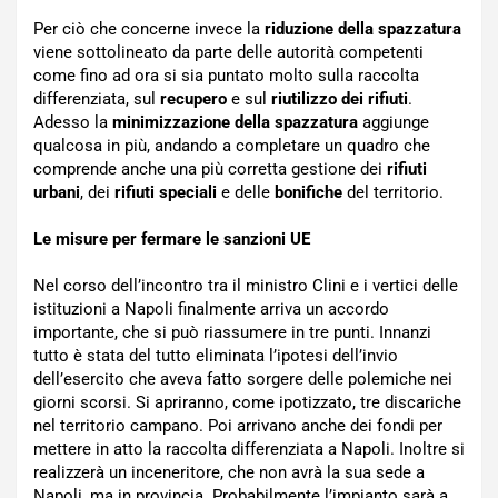
Per ciò che concerne invece la
riduzione della spazzatura
viene sottolineato da parte delle autorità competenti
come fino ad ora si sia puntato molto sulla raccolta
differenziata, sul
recupero
e sul
riutilizzo dei rifiuti
.
Adesso la
minimizzazione della spazzatura
aggiunge
qualcosa in più, andando a completare un quadro che
comprende anche una più corretta gestione dei
rifiuti
urbani
, dei
rifiuti speciali
e delle
bonifiche
del territorio.
Le misure per fermare le sanzioni UE
Nel corso dell’incontro tra il ministro Clini e i vertici delle
istituzioni a Napoli finalmente arriva un accordo
importante, che si può riassumere in tre punti. Innanzi
tutto è stata del tutto eliminata l’ipotesi dell’invio
dell’esercito che aveva fatto sorgere delle polemiche nei
giorni scorsi. Si apriranno, come ipotizzato, tre discariche
nel territorio campano. Poi arrivano anche dei fondi per
mettere in atto la raccolta differenziata a Napoli. Inoltre si
realizzerà un inceneritore, che non avrà la sua sede a
Napoli, ma in provincia. Probabilmente l’impianto sarà a