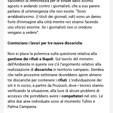
sacchetto di immondizia per le strade dallo scorso
agosto e andando contro i giornalisti, che a suo parere
parlano di un’emergenza che non esiste: “Sono
arrabbiatissimo. (I titoli dei giornali,
ndr
) sono un danno
forte d’immagine alla città mentre noi stiamo facendo
uno sforzo enorme. Se i giornalisti non ci credono
vengano a vedere”.
Cominciano i lavori per tre nuove discariche
Non si placa la polemica sulla questione relativa alla
gestione dei rifiuti a Napoli
. Sul tavolo del ministro
dell’Ambiente in queste ore c’è l’argomento relativo alla
realizzazione di
discariche
in territorio campano. Sembra
che nelle prossime settimane dovrebbero aprire almeno
tre discariche per contenere i
rifiuti
. L’individuazione dei
siti è in corso, a partire da Pozzuoli, dove i tecnici stanno
verificando la situazione, alla luce di alcuni problemi di
accesso che potrebbero avere i
compattatori
nel sito. Le
altre due aree individuate sono al momento Tufino e
Palma Campania.