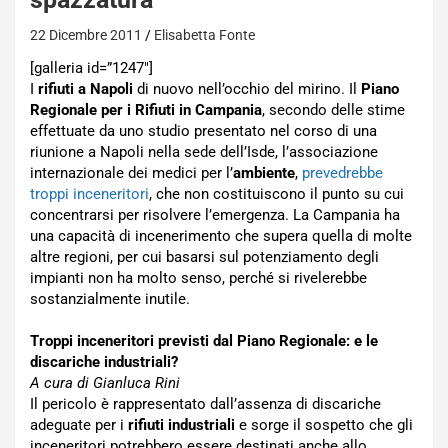
22 Dicembre 2011
Elisabetta Fonte
[galleria id=”1247″]
I
rifiuti a Napoli
di nuovo nell’occhio del mirino. Il
Piano
Regionale per i Rifiuti in Campania
, secondo delle stime
effettuate da uno studio presentato nel corso di una
riunione a Napoli nella sede dell’Isde, l’associazione
internazionale dei medici per l’
ambiente
,
prevedrebbe
troppi inceneritori
, che non costituiscono il punto su cui
concentrarsi per risolvere l’emergenza. La Campania ha
una capacità di incenerimento che supera quella di molte
altre regioni, per cui basarsi sul potenziamento degli
impianti non ha molto senso, perché si rivelerebbe
sostanzialmente inutile.
Troppi inceneritori previsti dal Piano Regionale: e le
discariche industriali?
A cura di Gianluca Rini
Il pericolo è rappresentato dall’assenza di discariche
adeguate per i
rifiuti industriali
e sorge il sospetto che gli
inceneritori potrebbero essere destinati anche allo