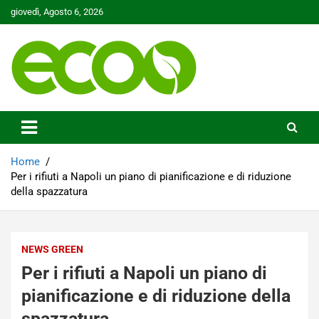
Skip
giovedì, Agosto 6, 2026
to
content
Tutelare il nostro Pianeta è la nostra priorità
Ecoo.it
Home
Per i rifiuti a Napoli un piano di pianificazione e di riduzione
della spazzatura
NEWS GREEN
Per i rifiuti a Napoli un piano di
pianificazione e di riduzione della
spazzatura