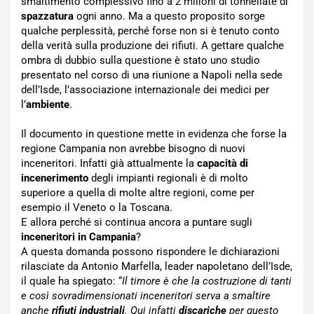
smaltimento complessivo fino a 2 milioni di tonnellate di
spazzatura
ogni anno. Ma a questo proposito sorge
qualche perplessità, perché forse non si è tenuto conto
della verità sulla produzione dei rifiuti. A gettare qualche
ombra di dubbio sulla questione è stato uno studio
presentato nel corso di una riunione a Napoli nella sede
dell’Isde, l’associazione internazionale dei medici per
l’
ambiente
.
Il documento in questione mette in evidenza che forse la
regione Campania non avrebbe bisogno di nuovi
inceneritori. Infatti già attualmente la
capacità di
incenerimento
degli impianti regionali è di molto
superiore a quella di molte altre regioni, come per
esempio il Veneto o la Toscana.
E allora perché si continua ancora a puntare sugli
inceneritori in Campania
?
A questa domanda possono rispondere le dichiarazioni
rilasciate da Antonio Marfella, leader napoletano dell’Isde,
il quale ha spiegato: “
Il timore è che la costruzione di tanti
e così sovradimensionati inceneritori serva a smaltire
anche
rifiuti industriali
. Qui infatti
discariche
per questo