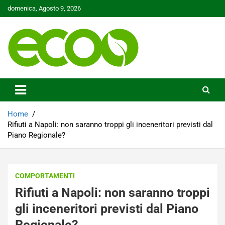
Skip
domenica, Agosto 9, 2026
to
content
Tutelare il nostro Pianeta è la nostra priorità
Ecoo.it
Home
Rifiuti a Napoli: non saranno troppi gli inceneritori previsti dal
Piano Regionale?
COMPORTAMENTI
Rifiuti a Napoli: non saranno troppi
gli inceneritori previsti dal Piano
Regionale?