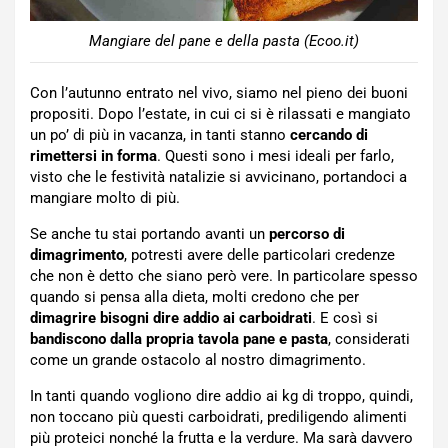
Mangiare del pane e della pasta (Ecoo.it)
Con l’autunno entrato nel vivo, siamo nel pieno dei buoni
propositi. Dopo l’estate, in cui ci si è rilassati e mangiato
un po’ di più in vacanza, in tanti stanno
cercando di
rimettersi in forma
. Questi sono i mesi ideali per farlo,
visto che le festività natalizie si avvicinano, portandoci a
mangiare molto di più.
Se anche tu stai portando avanti un
percorso di
dimagrimento
, potresti avere delle particolari credenze
che non è detto che siano però vere. In particolare spesso
quando si pensa alla dieta, molti credono che per
dimagrire bisogni dire addio ai carboidrati
. E così si
bandiscono dalla propria tavola pane e pasta
, considerati
come un grande ostacolo al nostro dimagrimento.
In tanti quando vogliono dire addio ai kg di troppo, quindi,
non toccano più questi carboidrati, prediligendo alimenti
più proteici nonché la frutta e la verdure. Ma sarà davvero