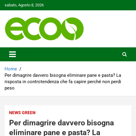
Skip
sabato, Agosto 8, 2026
to
content
Tutelare il nostro Pianeta è la nostra priorità
Ecoo.it
Home
Per dimagrire davvero bisogna eliminare pane e pasta? La
risposta in controtendenza che fa capire perché non perdi
peso
NEWS GREEN
Per dimagrire davvero bisogna
eliminare pane e pasta? La