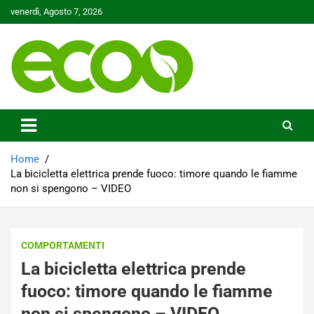
Skip
venerdì, Agosto 7, 2026
to
content
Tutelare il nostro Pianeta è la nostra priorità
Ecoo.it
Home
La bicicletta elettrica prende fuoco: timore quando le fiamme
non si spengono – VIDEO
COMPORTAMENTI
La bicicletta elettrica prende
fuoco: timore quando le fiamme
non si spengono – VIDEO