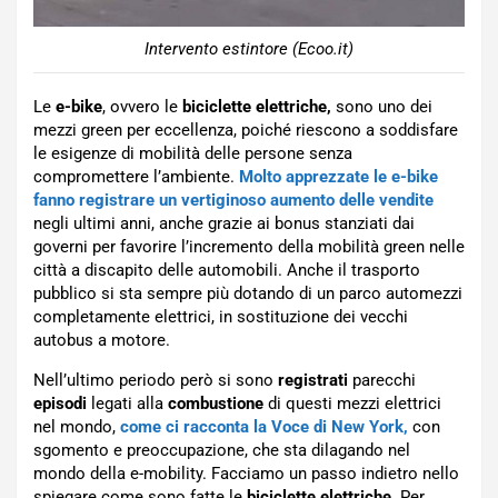
Intervento estintore (Ecoo.it)
Le
e-bike
, ovvero le
biciclette elettriche,
sono uno dei
mezzi green per eccellenza, poiché riescono a soddisfare
le esigenze di mobilità delle persone senza
compromettere l’ambiente.
Molto apprezzate le e-bike
fanno registrare un vertiginoso aumento delle vendite
negli ultimi anni, anche grazie ai bonus stanziati dai
governi per favorire l’incremento della mobilità green nelle
città a discapito delle automobili. Anche il trasporto
pubblico si sta sempre più dotando di un parco automezzi
completamente elettrici, in sostituzione dei vecchi
autobus a motore.
Nell’ultimo periodo però si sono
registrati
parecchi
episodi
legati alla
combustione
di questi mezzi elettrici
nel mondo,
come ci racconta la Voce di New York,
con
sgomento e preoccupazione, che sta dilagando nel
mondo della e-mobility. Facciamo un passo indietro nello
spiegare come sono fatte le
biciclette elettriche
. Per