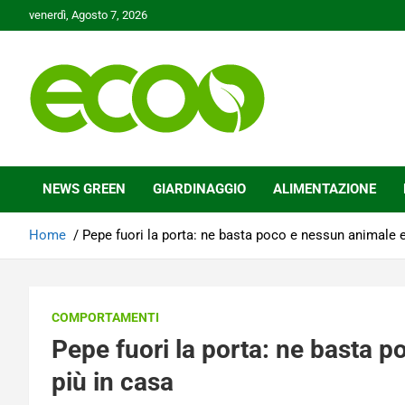
Skip
venerdì, Agosto 7, 2026
to
content
Tutelare il nostro Pianeta è la nostra priorità
Ecoo.it
NEWS GREEN
GIARDINAGGIO
ALIMENTAZIONE
Home
Pepe fuori la porta: ne basta poco e nessun animale e
COMPORTAMENTI
Pepe fuori la porta: ne basta 
più in casa