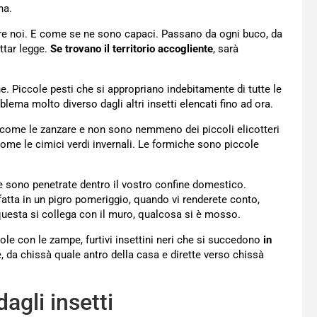
na.
ubare noi. E come se ne sono capaci. Passano da ogni buco, da
ttar legge.
Se trovano il territorio accogliente
, sarà
. Piccole pesti che si appropriano indebitamente di tutte le
blema molto diverso dagli altri insetti elencati fino ad ora.
come le zanzare e non sono nemmeno dei piccoli elicotteri
come le cimici verdi invernali. Le formiche sono piccole
 sono penetrate dentro il vostro confine domestico.
atta in un pigro pomeriggio, quando vi renderete conto,
i questa si collega con il muro, qualcosa si è mosso.
iole con le zampe, furtivi insettini neri che si succedono
in
e, da chissà quale antro della casa e dirette verso chissà
agli insetti