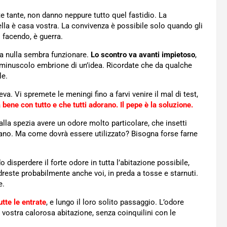
 tante, non danno neppure tutto quel fastidio. La
lla è casa vostra. La convivenza è possibile solo quando gli
 facendo, è guerra.
, ma nulla sembra funzionare.
Lo scontro va avanti impietoso
,
il minuscolo embrione di un’idea. Ricordate che da qualche
le.
Vi spremete le meningi fino a farvi venire il mal di test,
 bene con tutto
e che tutti adorano. Il pepe è la soluzione.
e alla spezia avere un odore molto particolare, che insetti
no. Ma come dovrà essere utilizzato? Bisogna forse farne
disperdere il forte odore in tutta l’abitazione possibile,
ndreste probabilmente anche voi, in preda a tosse e starnuti.
e.
utte le entrate
, e lungo il loro solito passaggio. L’odore
a vostra calorosa abitazione, senza coinquilini con le