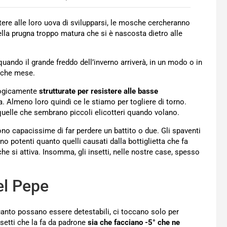
re alle loro uova di svilupparsi, le mosche cercheranno
lla prugna troppo matura che si è nascosta dietro alle
ando il grande freddo dell’inverno arriverà, in un modo o in
alche mese.
logicamente
strutturate per resistere alle basse
a. Almeno loro quindi ce le stiamo per togliere di torno.
 quelle che sembrano piccoli elicotteri quando volano.
ono capacissime di far perdere un battito o due. Gli spaventi
 potenti quanto quelli causati dalla bottiglietta che fa
e si attiva. Insomma, gli insetti, nelle nostre case, spesso
del Pepe
uanto possano essere detestabili, ci toccano solo per
nsetti che la fa da padrone
sia che facciano -5° che ne