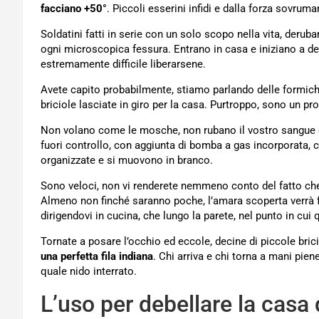
facciano +50°
. Piccoli esserini infidi e dalla forza sovruma
Soldatini fatti in serie con un solo scopo nella vita, der
ogni microscopica fessura. Entrano in casa e iniziano a de
estremamente difficile liberarsene.
Avete capito probabilmente, stiamo parlando delle formiche
briciole lasciate in giro per la casa. Purtroppo, sono un pro
Non volano come le mosche, non rubano il vostro sangue 
fuori controllo, con aggiunta di bomba a gas incorporata, 
organizzate e si muovono in branco.
Sono veloci, non vi renderete nemmeno conto del fatto che
Almeno non finché saranno poche, l’amara scoperta verrà f
dirigendovi in cucina, che lungo la parete, nel punto in cu
Tornate a posare l’occhio ed eccole, decine di piccole bric
una perfetta fila indiana
. Chi arriva e chi torna a mani pien
quale nido interrato.
L’uso per debellare la casa d