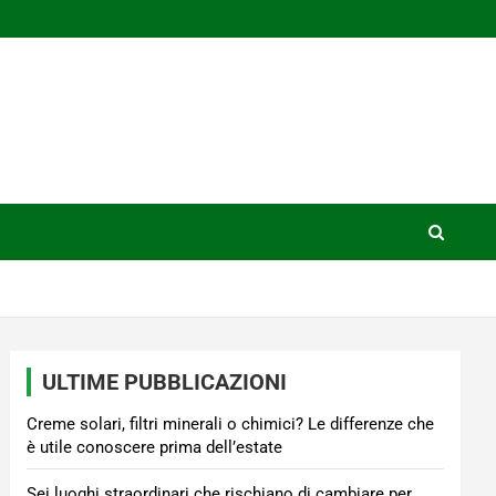
ULTIME PUBBLICAZIONI
Creme solari, filtri minerali o chimici? Le differenze che
è utile conoscere prima dell’estate
Sei luoghi straordinari che rischiano di cambiare per