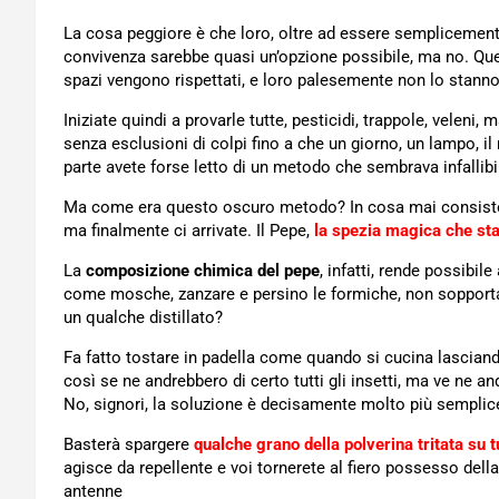
La cosa peggiore è che loro, oltre ad essere semplicemente
convivenza sarebbe quasi un’opzione possibile, ma no. Que
spazi vengono rispettati, e loro palesemente non lo stanno
Iniziate quindi a provarle tutte, pesticidi, trappole, veleni
senza esclusioni di colpi fino a che un giorno, un lampo, 
parte avete forse letto di un metodo che sembrava infallibi
Ma come era questo oscuro metodo? In cosa mai consisteva. 
ma finalmente ci arrivate. Il Pepe,
la spezia magica che sta
La
composizione chimica del pepe
, infatti, rende possibil
come mosche, zanzare e persino le formiche, non sopporta
un qualche distillato?
Fa fatto tostare in padella come quando si cucina lasciando 
così se ne andrebbero di certo tutti gli insetti, ma ve ne a
No, signori, la soluzione è decisamente molto più semplic
Basterà spargere
qualche grano della polverina tritata su t
agisce da repellente e voi tornerete al fiero possesso dell
antenne