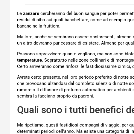
Le
zanzare
cercheranno del buon sangue per poter permette
residui di cibo sui quali banchettare, come ad esempio que
banane nella fruttiera.
Ma loro, anche se sembrano essere onnipresenti, almeno qu
un altro dovranno pur cessare di esistere. Almeno per qu
Possono sopravvivere quanto vogliono, ma non sono bio
temperature
. Soprattutto nelle zone collinari e di montagn
Certo arriveranno come rinforzi le fastidiosissime cimici,
Avrete certo presente, nel loro periodo preferito di notte s
che provocano alzandosi dal completo silenzio di notte sono
rumore o il diffusore di profumo automatico per ambienti ch
sembra la facciano proprio da padroni.
Quali sono i tutti benefici 
Ma ripetiamo, questi fastidiosi compagni di viaggio, per q
determinati periodi dell’anno. Ma esiste una categoria di i