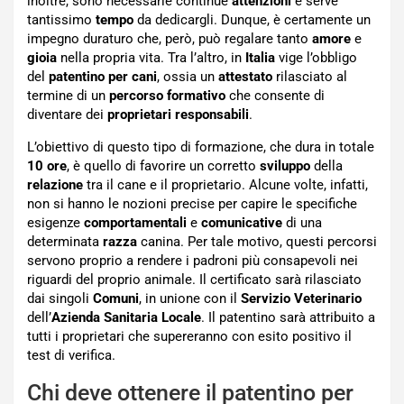
inoltre, sono necessarie continue
attenzioni
e serve
tantissimo
tempo
da dedicargli. Dunque, è certamente un
impegno duraturo che, però, può regalare tanto
amore
e
gioia
nella propria vita. Tra l’altro, in
Italia
vige l’obbligo
del
patentino per cani
, ossia un
attestato
rilasciato al
termine di un
percorso formativo
che consente di
diventare dei
proprietari
responsabili
.
L’obiettivo di questo tipo di formazione, che dura in totale
10 ore
, è quello di favorire un corretto
sviluppo
della
relazione
tra il cane e il proprietario. Alcune volte, infatti,
non si hanno le nozioni precise per capire le specifiche
esigenze
comportamentali
e
comunicative
di una
determinata
razza
canina.
Per tale motivo, questi percorsi
servono proprio a rendere i padroni più consapevoli nei
riguardi del proprio animale. Il certificato sarà rilasciato
dai singoli
Comuni
, in unione con il
Servizio Veterinario
dell’
Azienda Sanitaria Locale
. Il patentino sarà attribuito a
tutti i proprietari che supereranno con esito positivo il
test di verifica.
Chi deve ottenere il patentino per