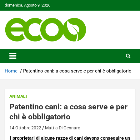
Skip
domenica, Agosto 9, 2026
to
content
Tutelare il nostro Pianeta è la nostra priorità
Ecoo.it
Home
Patentino cani: a cosa serve e per chi è obbligatorio
ANIMALI
Patentino cani: a cosa serve e per
chi è obbligatorio
14 Ottobre 2022
Mattia Di Gennaro
I proprietari di alcune razze di cani devono conseguire un