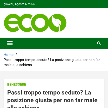
Skip
giovedì, Agosto 6, 2026
to
content
Tutelare il nostro Pianeta è la nostra priorità
Ecoo.it
Home
Passi troppo tempo seduto? La posizione giusta per non far
male alla schiena
BENESSERE
Passi troppo tempo seduto? La
posizione giusta per non far male
alla schiena