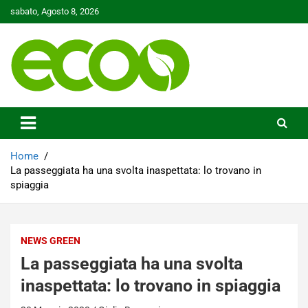
Skip
sabato, Agosto 8, 2026
to
content
Tutelare il nostro Pianeta è la nostra priorità
Ecoo.it
Home
La passeggiata ha una svolta inaspettata: lo trovano in
spiaggia
NEWS GREEN
La passeggiata ha una svolta
inaspettata: lo trovano in spiaggia