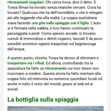
ritrovamenti singolari
. Chi cerca trova, dice il detto. E
Tonya Illman ha trovato senza neanche cercare. Cosa ha
trovato? Qualcosa che ha dell’incredibile, e che è relegato
più alle leggende che alla realtà. La coppia australiana
stava facendo una
gita sulla spiaggia con il figlio
. L’auto
si è fermata nella sabbia, e loro hanno continuato la
passeggiata a piedi. Come spesso accade, si trovano
cumuli di immondizia o detriti organici, lasciati lì da poco
sensibili avventori oppure trasportati sul bagnasciuga
dall’acqua.
A questo punto, stizzita, Tonya ha deciso di eliminare e
trasportare via i rifiuti
. Ed allora, controllando tra la
spazzatura ha fatto un
ritrovamento
cui loro stessi non
riuscivano a credere. Questa storia ha fatto meritare alla
coppia foto ed intervista su numerosi quotidiani locali ed
anche in tutto il resto del mondo grazie al web ed ai
social.
La bottiglia sulla spiaggia