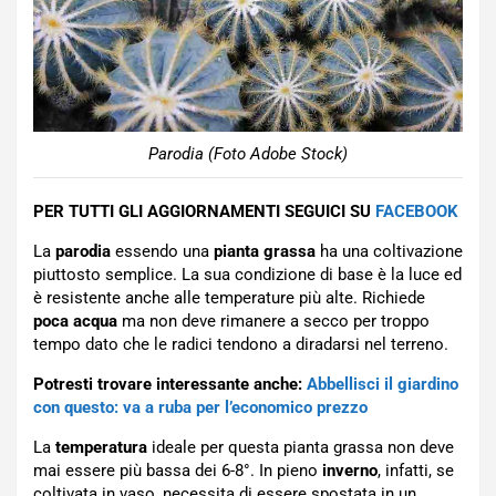
Parodia (Foto Adobe Stock)
PER TUTTI GLI AGGIORNAMENTI SEGUICI SU
FACEBOOK
La
parodia
essendo una
pianta grassa
ha una coltivazione
piuttosto semplice. La sua condizione di base è la luce ed
è resistente anche alle temperature più alte. Richiede
poca acqua
ma non deve rimanere a secco per troppo
tempo dato che le radici tendono a diradarsi nel terreno.
Potresti trovare interessante anche:
Abbellisci il giardino
con questo: va a ruba per l’economico prezzo
La
temperatura
ideale per questa pianta grassa non deve
mai essere più bassa dei 6-8°. In pieno
inverno
, infatti, se
coltivata in vaso, necessita di essere spostata in un