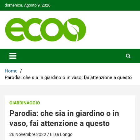
Skip
domenica, Agosto 9, 2026
to
content
Tutelare il nostro Pianeta è la nostra priorità
Ecoo.it
Home
Parodia: che sia in giardino o in vaso, fai attenzione a questo
GIARDINAGGIO
Parodia: che sia in giardino o in
vaso, fai attenzione a questo
26 Novembre 2022
Elisa Longo