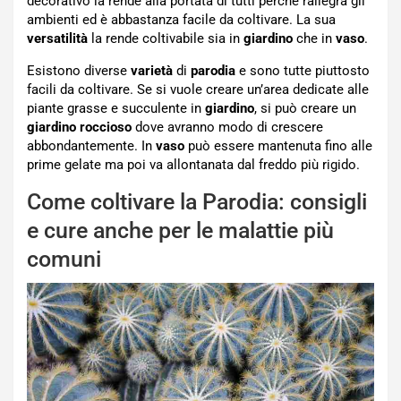
decorativo la rende alla portata di tutti perchè rallegra gli
ambienti ed è abbastanza facile da coltivare. La sua
versatilità
la rende coltivabile sia in
giardino
che in
vaso
.
Esistono diverse
varietà
di
parodia
e sono tutte piuttosto
facili da coltivare. Se si vuole creare un’area dedicate alle
piante grasse e succulente in
giardino
, si può creare un
giardino roccioso
dove avranno modo di crescere
abbondantemente. In
vaso
può essere mantenuta fino alle
prime gelate ma poi va allontanata dal freddo più rigido.
Come coltivare la Parodia: consigli
e cure anche per le malattie più
comuni