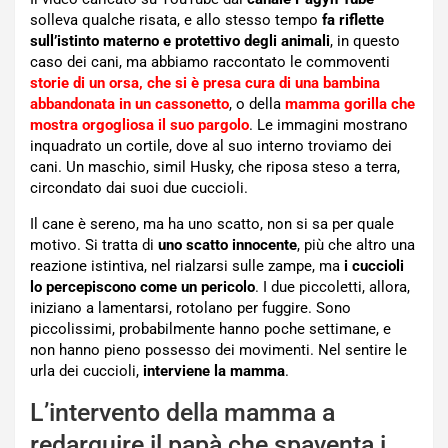
solleva qualche risata, e allo stesso tempo
fa riflette
sull’istinto materno e protettivo degli animali
, in questo
caso dei cani, ma abbiamo raccontato le commoventi
storie di un orsa, che si è presa cura di una bambina
abbandonata in un cassonetto
, o della
mamma gorilla che
mostra orgogliosa il suo pargolo
. Le immagini mostrano
inquadrato un cortile, dove al suo interno troviamo dei
cani. Un maschio, simil Husky, che riposa steso a terra,
circondato dai suoi due cuccioli.
Il cane è sereno, ma ha uno scatto, non si sa per quale
motivo. Si tratta di
uno scatto innocente
, più che altro una
reazione istintiva, nel rialzarsi sulle zampe, ma
i cuccioli
lo percepiscono come un pericolo
. I due piccoletti, allora,
iniziano a lamentarsi, rotolano per fuggire. Sono
piccolissimi, probabilmente hanno poche settimane, e
non hanno pieno possesso dei movimenti. Nel sentire le
urla dei cuccioli,
interviene la mamma
.
L’intervento della mamma a
redarguire il papà che spaventa i