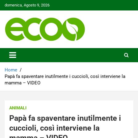
Skip
domenica, Agosto 9, 2026
to
content
Tutelare il nostro Pianeta è la nostra priorità
Ecoo.it
Home
Papà fa spaventare inutilmente i cuccioli, così interviene la
mamma – VIDEO
ANIMALI
Papà fa spaventare inutilmente i
cuccioli, così interviene la
mamma – VIDEO