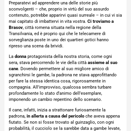
Preparatevi ad apprendere una delle storie più
sconvolgenti – che, proprio in virtù del suo assurdo
contenuto, potrebbe apparirvi quasi surreale – in cui vi sia
mai capitato di imbattervi in vita vostra.
Ci troviamo a
Brasov
, città romena situata nella regione della
Transilvania, ed è proprio qui che le telecamere di
sorveglianza poste in uno dei quartieri gotici hanno
ripreso una scena da brividi.
La
donna
protagonista della nostra storia, come ogni
sera, stava percorrendo le vie della città
assieme al suo
cane
. Dovendo permettere al suo migliore amico di
sgranchirsi le gambe, la padrona ne stava approfittando
per fare la stessa identica cosa, rigorosamente in
compagnia. All’improvviso, qualcosa sembra turbare
profondamente lo stato d’animo dell’esemplare,
imponendo un cambio repentino dello scenario.
Il cane, infatti, inizia a strattonare furiosamente la
padrona,
in allerta a causa del pericolo
che aveva appena
fiutato. Se non si fosse trovato al guinzaglio, con ogni
probabilità, il cucciolo se la sarebbe data a gambe levate,