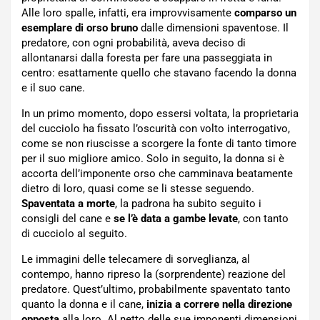
Alle loro spalle, infatti, era improvvisamente
comparso un
esemplare di orso bruno
dalle dimensioni spaventose. Il
predatore, con ogni probabilità, aveva deciso di
allontanarsi dalla foresta per fare una passeggiata in
centro: esattamente quello che stavano facendo la donna
e il suo cane.
In un primo momento, dopo essersi voltata, la proprietaria
del cucciolo ha fissato l’oscurità con volto interrogativo,
come se non riuscisse a scorgere la fonte di tanto timore
per il suo migliore amico. Solo in seguito, la donna si è
accorta dell’imponente orso che camminava beatamente
dietro di loro, quasi come se li stesse seguendo.
Spaventata a morte
, la padrona ha subito seguito i
consigli del cane e
se l’è data a gambe levate
, con tanto
di cucciolo al seguito.
Le immagini delle telecamere di sorveglianza, al
contempo, hanno ripreso la (sorprendente) reazione del
predatore. Quest’ultimo, probabilmente spaventato tanto
quanto la donna e il cane,
inizia a correre nella direzione
opposta
alla loro. Al netto delle sue imponenti dimensioni