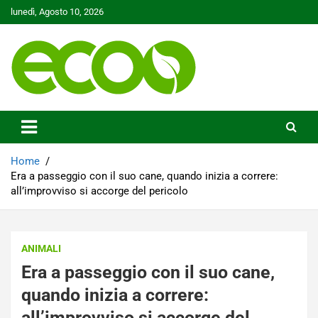
Skip
lunedì, Agosto 10, 2026
to
content
Tutelare il nostro Pianeta è la nostra priorità
Ecoo.it
Home
Era a passeggio con il suo cane, quando inizia a correre:
all’improvviso si accorge del pericolo
ANIMALI
Era a passeggio con il suo cane,
quando inizia a correre:
all’improvviso si accorge del