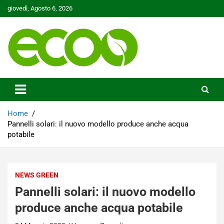
Skip
giovedì, Agosto 6, 2026
to
content
Tutelare il nostro Pianeta è la nostra priorità
Ecoo.it
Home
Pannelli solari: il nuovo modello produce anche acqua
potabile
NEWS GREEN
Pannelli solari: il nuovo modello
produce anche acqua potabile