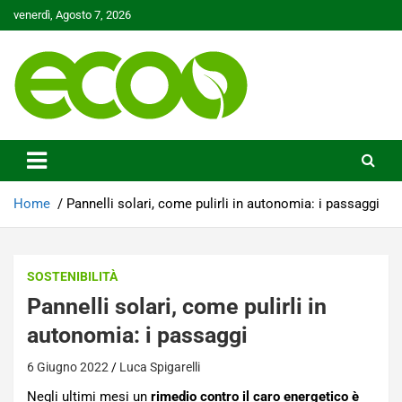
Skip
venerdì, Agosto 7, 2026
to
content
Tutelare il nostro Pianeta è la nostra priorità
Ecoo.it
Home
Pannelli solari, come pulirli in autonomia: i passaggi
SOSTENIBILITÀ
Pannelli solari, come pulirli in
autonomia: i passaggi
6 Giugno 2022
Luca Spigarelli
Negli ultimi mesi un
rimedio contro il caro energetico
è