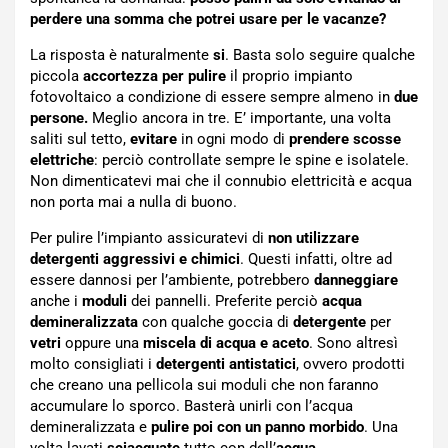
perdere una somma che potrei usare per le vacanze?
La risposta è naturalmente
si
. Basta solo seguire qualche
piccola
accortezza
per pulire
il proprio impianto
fotovoltaico a condizione di essere sempre almeno in
due
persone.
Meglio ancora in tre. E’ importante, una volta
saliti sul tetto,
evitare
in ogni modo di
prendere scosse
elettriche
: perciò controllate sempre le spine e isolatele.
Non dimenticatevi mai che il connubio elettricità e acqua
non porta mai a nulla di buono.
Per pulire l’impianto assicuratevi di
non utilizzare
detergenti aggressivi e chimici
. Questi infatti, oltre ad
essere dannosi per l’ambiente, potrebbero
danneggiare
anche i
moduli
dei pannelli. Preferite perciò
acqua
demineralizzata
con qualche goccia di
detergente
per
vetri
oppure una
miscela di acqua e aceto
. Sono altresì
molto consigliati i
detergenti antistatici
, ovvero prodotti
che creano una pellicola sui moduli che non faranno
accumulare lo sporco. Basterà unirli con l’acqua
demineralizzata e
pulire poi con un panno morbido
. Una