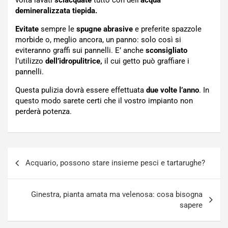
volta lavati
sciacquate
tutto con dell’
acqua
demineralizzata tiepida.
Evitate
sempre le
spugne abrasive
e preferite spazzole
morbide o, meglio ancora, un panno: solo così si
eviteranno graffi sui pannelli. E’ anche
sconsigliato
l’utilizzo
dell’idropulitrice,
il cui getto può graffiare i
pannelli.
Questa pulizia dovrà essere effettuata
due volte l’anno
. In
questo modo sarete certi che il vostro impianto non
perderà potenza.
Navigazione
Acquario, possono stare insieme pesci e tartarughe?
articoli
Ginestra, pianta amata ma velenosa: cosa bisogna
sapere