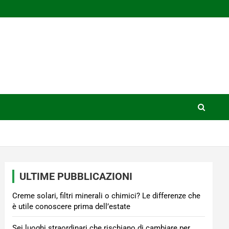
ULTIME PUBBLICAZIONI
Creme solari, filtri minerali o chimici? Le differenze che
è utile conoscere prima dell’estate
Sei luoghi straordinari che rischiano di cambiare per