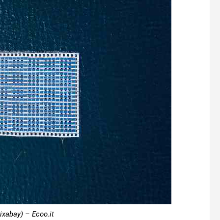
ixabay) – Ecoo.it