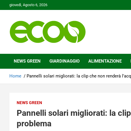
Skip
giovedì, Agosto 6, 2026
to
content
Tutelare il nostro Pianeta è la nostra priorità
Ecoo.it
NEWS GREEN
GIARDINAGGIO
ALIMENTAZIONE
Home
Pannelli solari migliorati: la clip che non renderà l’a
NEWS GREEN
Pannelli solari migliorati: la c
problema