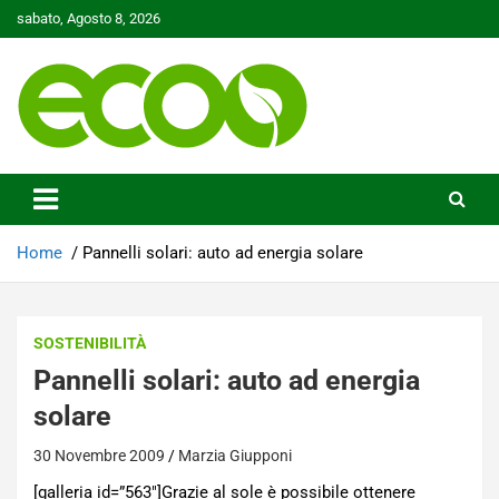
Skip
sabato, Agosto 8, 2026
to
content
Tutelare il nostro Pianeta è la nostra priorità
Ecoo.it
Home
Pannelli solari: auto ad energia solare
SOSTENIBILITÀ
Pannelli solari: auto ad energia
solare
30 Novembre 2009
Marzia Giupponi
[galleria id=”563″]Grazie al sole è possibile ottenere