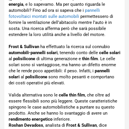
energia
, e lo sapevamo. Ma per quanto riguarda le
automobili? Fino ad ora si sapeva che i
pannelli
fotovoltaici montati sulle automobili
permettessero di
fornire la ventilazione dell’abitacolo mentre l’auto è in
sosta. Una ricerca afferma però che sarà possibile
estendere la loro utilità anche a livello del motore.
Frost & Sullivan
ha effettuato la ricerca sul connubio
automobili-pannelli solari
, tenendo conto delle
celle solari
al
polisilicone
di ultima generazione e
thin film
. Le celle
solari sono sì vantaggiose, ma hanno un difetto enorme
che le rende poco appetibili: il peso. Infatti, i
pannelli
solari
al
polisilicone
sono molto pesanti e comportano
dei costi operativi più elevati.
Valida alternativa sono le
celle thin film
, che oltre ad
essere flessibili sono più leggere. Queste caratteristiche
spingono le case automobilistiche a puntare su questo
prodotto. Anche se hanno lo svantaggio di avere un
rendimento energetico
inferiore.
Roshan Devadoss
, analista di
Frost & Sullivan
, dice