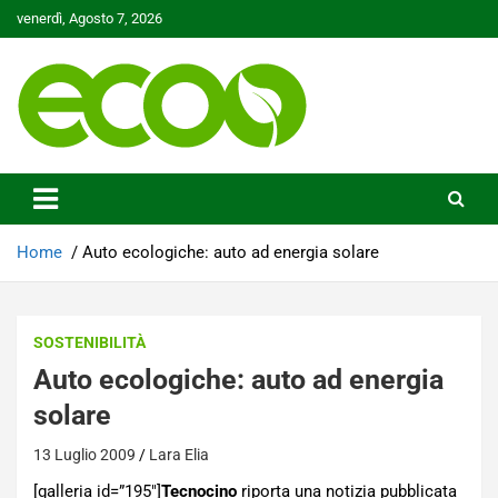
Skip
venerdì, Agosto 7, 2026
to
content
Tutelare il nostro Pianeta è la nostra priorità
Ecoo.it
Home
Auto ecologiche: auto ad energia solare
SOSTENIBILITÀ
Auto ecologiche: auto ad energia
solare
13 Luglio 2009
Lara Elia
[galleria id=”195″]
Tecnocino
riporta una notizia pubblicata