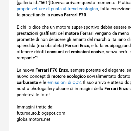
[galleria id=”561″]Doveva arrivare questo momento. Pratic
proprie vetture di punta al trend ecologico
, fatta eccezione
fa progettando la
nuova Ferrari F70
.
E chi lo dice che un motore super-sportivo debba essere 
prestazioni graffianti del
motore Ferrari
vengano da meno ne
promette di non deludere gli amanti del marchio italiano d
splendida (ma obsoleta)
Ferrari Enzo
, e lo fa equipaggian
ottenere ridotti
consumi
ed
emissioni nocive
, senza però i
rampante”!
La nuova
Ferrari F70 Enzo
, sempre potente ed elegante, sa
nuovo concept di
motore ecologico
sovralimentato dotato 
carburante
e le
emissioni di CO2
. Il suo arrivo è atteso d
nostra photogallery alcune di immagini della
Ferrari Enzo
o
perdetevi le foto!
Immagini tratte da:
futureauto.blogspot.com
globalmotors.net