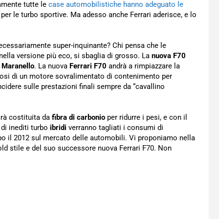
amente tutte le
case automobilistiche hanno adeguato le
 per le turbo sportive. Ma adesso anche Ferrari aderisce, e lo
necessariamente super-inquinante? Chi pensa che le
lla versione più eco, si sbaglia di grosso. La
nuova F70
i
Maranello
. La nuova
Ferrari F70
andrà a rimpiazzare la
dosi di un motore sovralimentato di contenimento per
ncidere sulle prestazioni finali sempre da “cavallino
rà costituita da
fibra di carbonio
per ridurre i pesi, e con il
di inediti turbo
ibridi
verranno tagliati i consumi di
opo il 2012 sul mercato delle automobili. Vi proponiamo nella
ld stile e del suo successore nuova Ferrari F70. Non