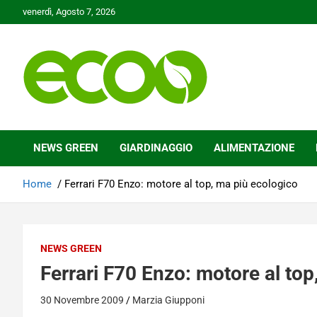
Skip
venerdì, Agosto 7, 2026
to
content
Tutelare il nostro Pianeta è la nostra priorità
Ecoo.it
NEWS GREEN
GIARDINAGGIO
ALIMENTAZIONE
Home
Ferrari F70 Enzo: motore al top, ma più ecologico
NEWS GREEN
Ferrari F70 Enzo: motore al top
30 Novembre 2009
Marzia Giupponi