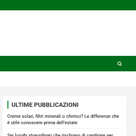
ULTIME PUBBLICAZIONI
Creme solari, filtri minerali o chimici? Le differenze che
è utile conoscere prima dell’estate
Sei luoghi straordinari che rischiano di cambiare per