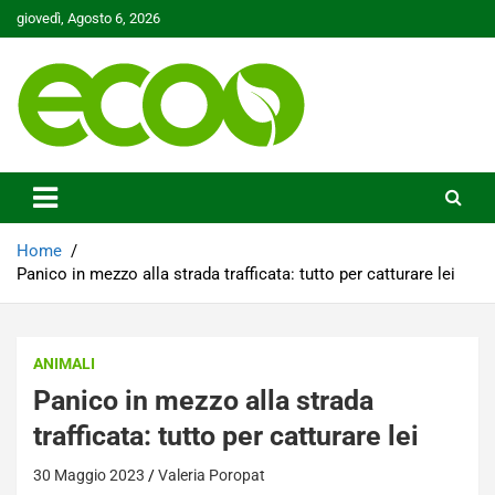
Skip
giovedì, Agosto 6, 2026
to
content
Tutelare il nostro Pianeta è la nostra priorità
Ecoo.it
Home
Panico in mezzo alla strada trafficata: tutto per catturare lei
ANIMALI
Panico in mezzo alla strada
trafficata: tutto per catturare lei
30 Maggio 2023
Valeria Poropat