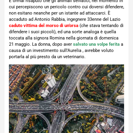
È ormai risaputo che gli animali selvatici, nel momento in
cui percepiscono un pericolo contro cui doversi difendere,
non esitano neanche per un istante ad attaccarci. È
accaduto ad Antonio Rabbia, ingegnere 33enne del Lazio
caduto vittima del morso di un’orsa
(che stava tentando di
difendere i suoi piccoli), ed una sorte analoga è quella
toccata alla signora Romina nella giornata di domenica
21 maggio. La donna, dopo aver
salvato una volpe ferita
a
causa di un investimento sull’Aurelia , avrebbe voluto
portarla al più presto da un veterinario.