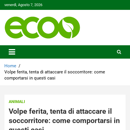
Skip
venerdì, Agosto 7, 2026
to
content
Tutelare il nostro Pianeta è la nostra priorità
Ecoo.it
Home
Volpe ferita, tenta di attaccare il soccorritore: come
comportarsi in questi casi
ANIMALI
Volpe ferita, tenta di attaccare il
soccorritore: come comportarsi in
questi casi