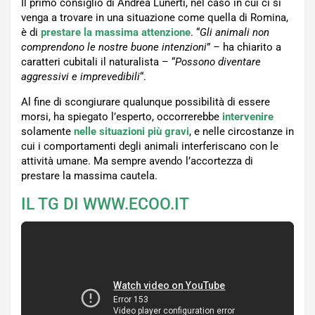
Il primo consiglio di Andrea Lunerti, nel caso in cui ci si
venga a trovare in una situazione come quella di Romina,
è di
prestare la massima attenzione
. “
Gli animali non
comprendono le nostre buone intenzioni
” – ha chiarito a
caratteri cubitali il naturalista – “
Possono diventare
aggressivi e imprevedibili
“.
Al fine di scongiurare qualunque possibilità di essere
morsi, ha spiegato l’esperto, occorrerebbe
intervenire
solamente
nelle situazioni più gravi
, e nelle circostanze in
cui i comportamenti degli animali interferiscano con le
attività umane. Ma sempre avendo l’accortezza di
prestare la massima cautela.
IL TG DI WWW.ECOO.IT