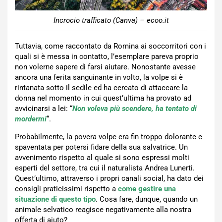
Incrocio trafficato (Canva) – ecoo.it
Tuttavia, come raccontato da Romina ai soccorritori con i
quali si è messa in contatto, l’esemplare pareva proprio
non volerne sapere di farsi aiutare. Nonostante avesse
ancora una ferita sanguinante in volto, la volpe si è
rintanata sotto il sedile ed ha cercato di attaccare la
donna nel momento in cui quest’ultima ha provato ad
avvicinarsi a lei: “
Non voleva più scendere, ha tentato di
mordermi
“.
Probabilmente, la povera volpe era fin troppo dolorante e
spaventata per potersi fidare della sua salvatrice. Un
avvenimento rispetto al quale si sono espressi molti
esperti del settore, tra cui il naturalista Andrea Lunerti.
Quest’ultimo, attraverso i propri canali social, ha dato dei
consigli praticissimi rispetto a
come gestire una
situazione di questo tipo
. Cosa fare, dunque, quando un
animale selvatico reagisce negativamente alla nostra
offerta di aiuto?