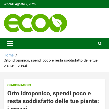
Skip
venerdì, Agosto 7, 2026
to
content
Tutelare il nostro Pianeta è la nostra priorità
Ecoo.it
Home
Orto idroponico, spendi poco e resta soddisfatto delle tue
piante: i prezzi
GIARDINAGGIO
Orto idroponico, spendi poco e
resta soddisfatto delle tue piante:
i prezzi