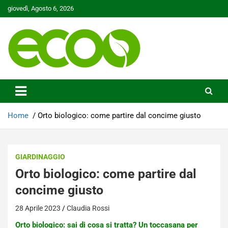
Skip
giovedì, Agosto 6, 2026
to
content
Tutelare il nostro Pianeta è la nostra priorità
Ecoo.it
Home
Orto biologico: come partire dal concime giusto
GIARDINAGGIO
Orto biologico: come partire dal
concime giusto
28 Aprile 2023
Claudia Rossi
Orto biologico: sai di cosa si tratta? Un toccasana per