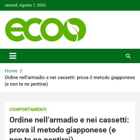
Skip
venerdì, Agosto 7, 2026
to
content
Tutelare il nostro Pianeta è la nostra priorità
Ecoo.it
Home
Ordine nell’armadio e nei cassetti: prova il metodo giapponese
(e non te ne pentirai)
COMPORTAMENTI
Ordine nell’armadio e nei cassetti:
prova il metodo giapponese (e
non te ne pentirai)