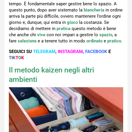
tempo. È fondamentale saper gestire bene lo spazio. A
questo punto, dopo aver sistemato la
biancheria
in ordine
arriva la parte più difficile, ovvero mantenere l’ordine ogni
giorno e, dunque, qui entra in
gioco
la costanza. Se
decidiamo di mettere in
pratica
questo metodo è bene
che anche chi
vive
con noi impari a gestire lo
spazio
, a
fare
selezione
e a tenere tutto in modo
ordinato
e
pratico
.
SEGUICI SU
TELEGRAM
,
INSTAGRAM
,
FACEBOOK
E
T
I
K
T
O
K
Il metodo kaizen negli altri
ambienti