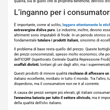
qualità, sia di gusto che di proprietà benefiche, dell’olio d’o
L’inganno per i consumatori: 
È importante, come al solito,
leggere attentamente le etic
extravergine d’oliva puro
. Le industrie, inoltre, devono ess
altrimenti sono imputabili di frode. In un periodo storico 
fondamentale
tutelare i prodotti italiani,
sinonimo di eccel
Il problema di base resta quello del prezzo. Queste bottigli
dei prezzi concorrenziali, spesso molto economici, che po
dell’ICQRF (Ispettorato Centrale Qualità Repressione Frodi
scaffali distinti
, lontani gli uni dagli altri, ma i supermerca
Questi prodotti di minore qualità
rischiano di affossare u
italiano eccellente, invidiato in tutto il mondo. Tra l’altro, t
disperdono, ma il consumatore non ne è al corrente.
A causa dei prezzi sempre più elevati, gli italiani consum
l’ennesima batosta per tutto il settore olivicolo
, ma è impor
della qualità dell’olio italiano.