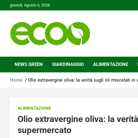
Skip
giovedì, Agosto 6, 2026
to
content
Tutelare il nostro Pianeta è la nostra priorità
Ecoo.it
NEWS GREEN
GIARDINAGGIO
ALIMENTAZIONE
Home
Olio extravergine oliva: la verità sugli oli miscelati i
ALIMENTAZIONE
Olio extravergine oliva: la verità
supermercato