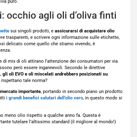
liva puro.
occhio agli oli d’oliva finti
hette
sui singoli prodotti, e
assicurarsi di acquistare olio
ere trasparenti, e scrivere ogni informazione sulle etichette,
così delicato come quello che stiamo vivendo, è
lenza.
e di mix di oli attirano l’attenzione dei consumatori per via
ssono però essere ingannevoli. Secondo le direttive
),
gli oli EVO e oli miscelati andrebbero posizionati su
ti rispettano tale norma?
n mercato importante
, portando in secondo piano un prodotto
utti
i grandi benefici salutari dell’olio vero
, in questo modo si
ano meno olio rispetto a qualche anno fa. Questa è
tante tutelare l’altissimo standard (il migliore al mondo!)