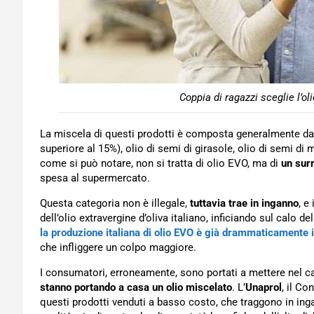
Coppia di ragazzi sceglie l’oli
La miscela di questi prodotti è composta generalmente d
superiore al 15%), olio di semi di girasole, olio di semi d
come si può notare, non si tratta di olio EVO, ma di
un sur
spesa al supermercato.
Questa categoria non è illegale,
tuttavia trae in inganno
, e
dell’olio extravergine d’oliva italiano, inficiando sul calo de
la produzione italiana di olio EVO è già drammaticamente i
che infliggere un colpo maggiore.
I consumatori, erroneamente, sono portati a mettere nel ca
stanno portando a casa un olio miscelato
. L’
Unaprol
, il C
questi prodotti venduti a basso costo, che traggono in ing