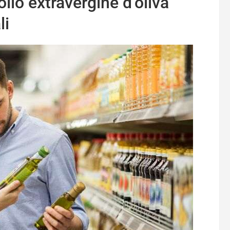
 olio extravergine d’oliva
li