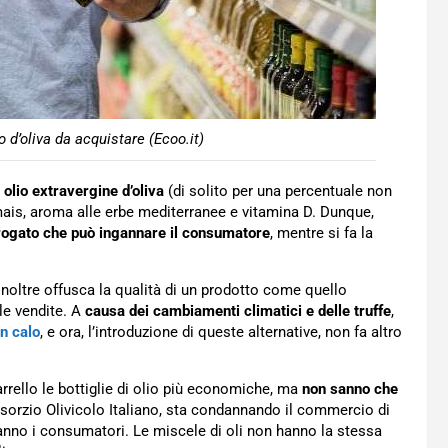
o d’oliva da acquistare (Ecoo.it)
a
olio extravergine d’oliva
(di solito per una percentuale non
i mais, aroma alle erbe mediterranee e vitamina D. Dunque,
rogato che può ingannare il consumatore
, mentre si fa la
 inoltre offusca la qualità di un prodotto come quello
lle vendite. A
causa dei cambiamenti climatici e delle truffe
,
n calo
, e ora, l’introduzione di queste alternative, non fa altro
rrello le bottiglie di olio più economiche, ma
non sanno che
onsorzio Olivicolo Italiano, sta condannando il commercio di
anno i consumatori. Le miscele di oli non hanno la stessa