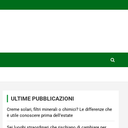
ULTIME PUBBLICAZIONI
Creme solari, filtri minerali o chimici? Le differenze che
è utile conoscere prima dell’estate
Sei luoghi straordinari che rischiano di cambiare per