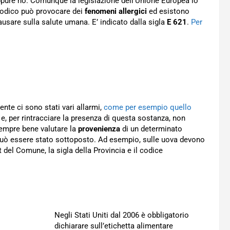
ppure no. Comunque la legislazione dell’Unione Europea lo
sodico può provocare dei
fenomeni allergici
ed esistono
usare sulla salute umana. E’ indicato dalla sigla
E 621
.
Per
ente ci sono stati vari allarmi,
come per esempio quello
e, per rintracciare la presenza di questa sostanza, non
sempre bene valutare la
provenienza
di un determinato
i può essere stato sottoposto. Ad esempio, sulle uova devono
t del Comune, la sigla della Provincia e il codice
Negli Stati Uniti dal 2006 è obbligatorio
dichiarare sull’etichetta alimentare