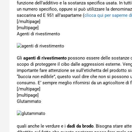
funzione dell’additivo e la sostanza specifica usata. In tutti
un numero specifico, oppure si può utilizzare la denomina
saccarina ed E 951 all’aspartame (
clicca qui per saperne d
[/multipage]
[multipage]
Agenti di rivestimento
Gli
agenti di rivestimento
possono essere delle sostanze ch
scopo di proteggere il cibo dalle aggressioni esterne. Veng
importante fare attenzione se sull’etichetta del prodotto sia
“
buccia non edibile
”, questo vuol dire che non si possono util
consumo. E’ sempre meglio rifornirsi da un agricoltore di fi
[/multipage]
[multipage]
Glutammato
quali anche le verdure e i
dadi da brodo
. Bisogna stare atten