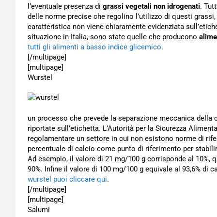
l’eventuale presenza di
grassi vegetali non idrogenati
. Tut
delle norme precise che regolino l’utilizzo di questi grass
caratteristica non viene chiaramente evidenziata sull’etiche
situazione in Italia, sono state quelle che producono
alime
tutti gli alimenti a basso indice glicemico
.
[/multipage]
[multipage]
Wurstel
un processo che prevede la separazione meccanica della car
riportate sull’etichetta. L’Autorità per la Sicurezza Alime
regolamentare un settore in cui non esistono norme di rife
percentuale di calcio come punto di riferimento per stabilir
Ad esempio, il valore di 21 mg/100 g corrisponde al 10%, q
90%. Infine il valore di 100 mg/100 g equivale al 93,6% d
wurstel puoi cliccare qui
.
[/multipage]
[multipage]
Salumi