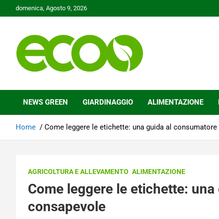
Skip
domenica, Agosto 9, 2026
to
content
Tutelare il nostro Pianeta è la nostra priorità
Ecoo.it
NEWS GREEN
GIARDINAGGIO
ALIMENTAZIONE
Home
Come leggere le etichette: una guida al consumator
AGRICOLTURA E ALLEVAMENTO
ALIMENTAZIONE
Come leggere le etichette: una
consapevole