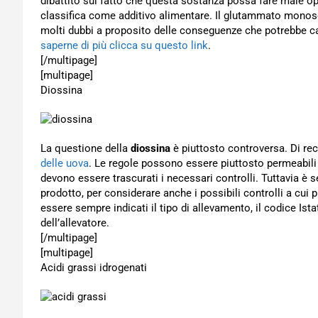
dibattito sul fatto che questa sostanza possa fare male o
classifica come additivo alimentare. Il glutammato mono
molti dubbi a proposito delle conseguenze che potrebbe ca
saperne di più clicca su questo link
.
[/multipage]
[multipage]
Diossina
La questione della
diossina
è piuttosto controversa. Di rec
delle uova
. Le regole possono essere piuttosto permeabili 
devono essere trascurati i necessari controlli. Tuttavia è 
prodotto, per considerare anche i possibili controlli a cu
essere sempre indicati il tipo di allevamento, il codice Ista
dell’allevatore.
[/multipage]
[multipage]
Acidi grassi idrogenati