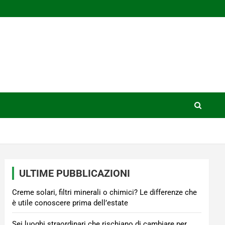
ULTIME PUBBLICAZIONI
Creme solari, filtri minerali o chimici? Le differenze che
è utile conoscere prima dell’estate
Sei luoghi straordinari che rischiano di cambiare per