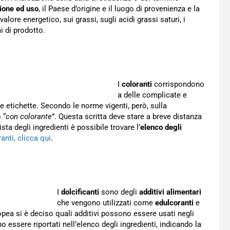
ione ed uso
, il Paese d’origine e il luogo di provenienza e la
alore energetico, sui grassi, sugli acidi grassi saturi, i
i di prodotto.
I
coloranti
corrispondono
a delle complicate e
e etichette. Secondo le norme vigenti, però, sulla
o “
con colorante
”. Questa scritta deve stare a breve distanza
a degli ingredienti è possibile trovare l’
elenco degli
anti, clicca qui
.
I
dolcificanti
sono degli
additivi alimentari
che vengono utilizzati come
edulcoranti
e
opea si è deciso quali additivi possono essere usati negli
no essere riportati nell’elenco degli ingredienti, indicando la