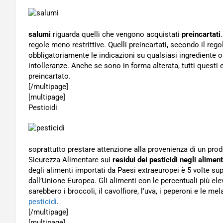
salumi
riguarda quelli che vengono acquistati
preincartati
regole meno restrittive. Quelli preincartati, secondo il r
obbligatoriamente le indicazioni su qualsiasi ingrediente
intolleranze. Anche se sono in forma alterata, tutti questi 
preincartato.
[/multipage]
[multipage]
Pesticidi
soprattutto prestare attenzione alla provenienza di un prod
Sicurezza Alimentare sui
residui dei pesticidi negli aliment
degli alimenti importati da Paesi extraeuropei è 5 volte sup
dall’Unione Europea. Gli alimenti con le percentuali più elev
sarebbero i broccoli, il cavolfiore, l’uva, i peperoni e le me
pesticidi
.
[/multipage]
[multipage]