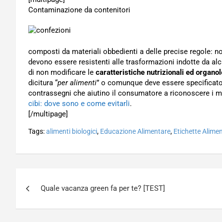
Contaminazione da contenitori
composti da materiali obbedienti a delle precise regole: n
devono essere resistenti alle trasformazioni indotte da al
di non modificare le
caratteristiche nutrizionali ed organol
dicitura “
per alimenti
” o comunque deve essere specificato il
contrassegni che aiutino il consumatore a riconoscere i m
cibi: dove sono e come evitarli
.
[/multipage]
Tags:
alimenti biologici
,
Educazione Alimentare
,
Etichette Alimen
Navigazione
Quale vacanza green fa per te? [TEST]
articoli